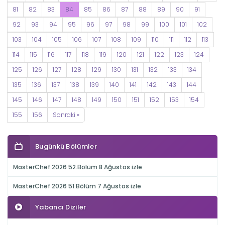
81
82
83
84
85
86
87
88
89
90
91
92
93
94
95
96
97
98
99
100
101
102
103
104
105
106
107
108
109
110
111
112
113
114
115
116
117
118
119
120
121
122
123
124
125
126
127
128
129
130
131
132
133
134
135
136
137
138
139
140
141
142
143
144
145
146
147
148
149
150
151
152
153
154
155
156
Sonraki »
Bugünkü Bölümler
MasterChef 2026 52.Bölüm 8 Ağustos izle
MasterChef 2026 51.Bölüm 7 Ağustos izle
Yabancı Diziler