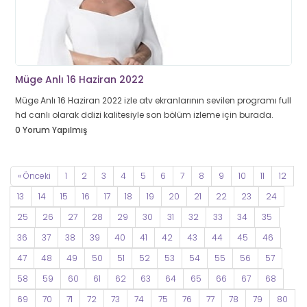
Müge Anlı 16 Haziran 2022
Müge Anlı 16 Haziran 2022 izle atv ekranlarının sevilen programı full
hd canlı olarak ddizi kalitesiyle son bölüm izleme için burada.
0 Yorum Yapılmış
« Önceki
1
2
3
4
5
6
7
8
9
10
11
12
13
14
15
16
17
18
19
20
21
22
23
24
25
26
27
28
29
30
31
32
33
34
35
36
37
38
39
40
41
42
43
44
45
46
47
48
49
50
51
52
53
54
55
56
57
58
59
60
61
62
63
64
65
66
67
68
69
70
71
72
73
74
75
76
77
78
79
80