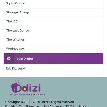
Squid Game
Stranger Things
The 100
The Last Dance
The Witcher
Wednesday
Eski Diziler
Eski Dizi Arşivi
Copyright © 2008-2026 Ddizi All rights reserved.
Dizi izle
Yeni Eklenenler
Eski Dizi Arşivi
DMCA
İletişim