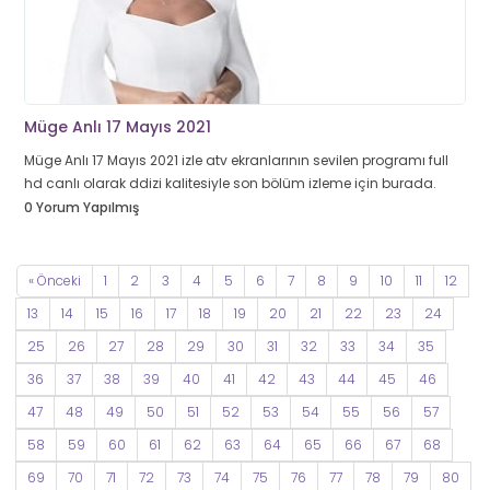
Müge Anlı 17 Mayıs 2021
Müge Anlı 17 Mayıs 2021 izle atv ekranlarının sevilen programı full
hd canlı olarak ddizi kalitesiyle son bölüm izleme için burada.
0 Yorum Yapılmış
« Önceki
1
2
3
4
5
6
7
8
9
10
11
12
13
14
15
16
17
18
19
20
21
22
23
24
25
26
27
28
29
30
31
32
33
34
35
36
37
38
39
40
41
42
43
44
45
46
47
48
49
50
51
52
53
54
55
56
57
58
59
60
61
62
63
64
65
66
67
68
69
70
71
72
73
74
75
76
77
78
79
80