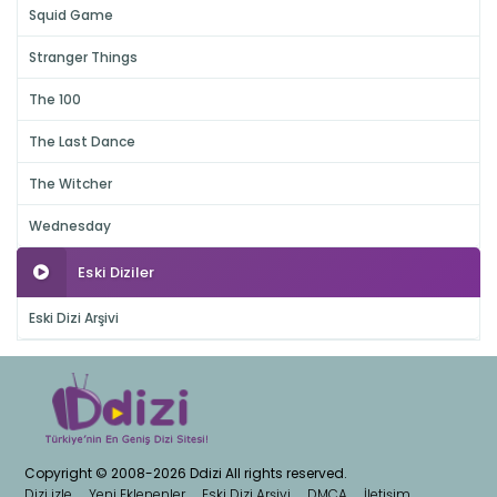
Squid Game
Stranger Things
The 100
The Last Dance
The Witcher
Wednesday
Eski Diziler
Eski Dizi Arşivi
Copyright © 2008-2026 Ddizi All rights reserved.
Dizi izle
Yeni Eklenenler
Eski Dizi Arşivi
DMCA
İletişim