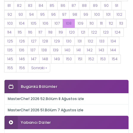
81
82
83
84
85
86
87
88
89
90
91
92
93
94
95
96
97
98
99
100
101
102
103
104
105
106
107
108
109
110
111
112
113
114
115
116
117
118
119
120
121
122
123
124
125
126
127
128
129
130
131
132
133
134
135
136
137
138
139
140
141
142
143
144
145
146
147
148
149
150
151
152
153
154
155
156
Sonraki »
Bugünkü Bölümler
MasterChef 2026 52.Bölüm 8 Ağustos izle
MasterChef 2026 51.Bölüm 7 Ağustos izle
Yabancı Diziler