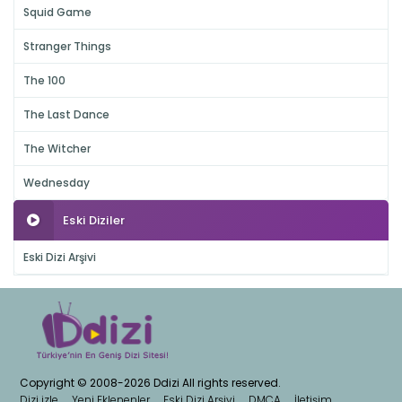
Squid Game
Stranger Things
The 100
The Last Dance
The Witcher
Wednesday
Eski Diziler
Eski Dizi Arşivi
Copyright © 2008-2026 Ddizi All rights reserved.
Dizi izle
Yeni Eklenenler
Eski Dizi Arşivi
DMCA
İletişim