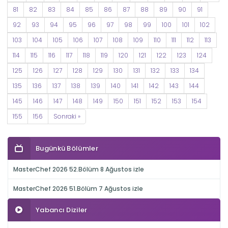
81
82
83
84
85
86
87
88
89
90
91
92
93
94
95
96
97
98
99
100
101
102
103
104
105
106
107
108
109
110
111
112
113
114
115
116
117
118
119
120
121
122
123
124
125
126
127
128
129
130
131
132
133
134
135
136
137
138
139
140
141
142
143
144
145
146
147
148
149
150
151
152
153
154
155
156
Sonraki »
Bugünkü Bölümler
MasterChef 2026 52.Bölüm 8 Ağustos izle
MasterChef 2026 51.Bölüm 7 Ağustos izle
Yabancı Diziler