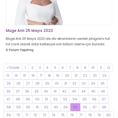
Müge Anlı 25 Mayıs 2023
Müge Anlı 25 Mayıs 2023 izle atv ekranlarının sevilen programı full
hd canlı olarak ddizi kalitesiyle son bölüm izleme için burada.
0 Yorum Yapılmış
« Önceki
1
2
3
4
5
6
7
8
9
10
11
12
13
14
15
16
17
18
19
20
21
22
23
24
25
26
27
28
29
30
31
32
33
34
35
36
37
38
39
40
41
42
43
44
45
46
47
48
49
50
51
52
53
54
55
56
57
58
59
60
61
62
63
64
65
66
67
68
69
70
71
72
73
74
75
76
77
78
79
80