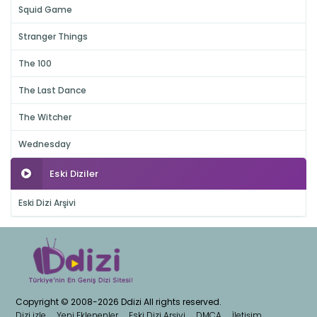
Squid Game
Stranger Things
The 100
The Last Dance
The Witcher
Wednesday
Eski Diziler
Eski Dizi Arşivi
Copyright © 2008-2026 Ddizi All rights reserved.
Dizi izle
Yeni Eklenenler
Eski Dizi Arşivi
DMCA
İletişim