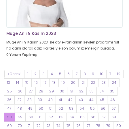
Müge Anlı 9 Kasım 2023
Müge Anlı 9 Kasım 2023 izle atv ekranlarının sevilen programı full
hd canlı olarak ddizi kalitesiyle son bölüm izleme için burada.
0 Yorum Yapılmış
« Önceki
1
2
3
4
5
6
7
8
9
10
11
12
13
14
15
16
17
18
19
20
21
22
23
24
25
26
27
28
29
30
31
32
33
34
35
36
37
38
39
40
41
42
43
44
45
46
47
48
49
50
51
52
53
54
55
56
57
58
59
60
61
62
63
64
65
66
67
68
69
70
71
72
73
74
75
76
77
78
79
80