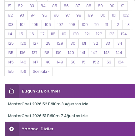
81
82
83
84
85
86
87
88
89
90
91
92
93
94
95
96
97
98
99
100
101
102
103
104
105
106
107
108
109
110
111
112
113
114
115
116
117
118
119
120
121
122
123
124
125
126
127
128
129
130
131
132
133
134
135
136
137
138
139
140
141
142
143
144
145
146
147
148
149
150
151
152
153
154
155
156
Sonraki »
Bugünkü Bölümler
MasterChef 2026 52.Bölüm 8 Ağustos izle
MasterChef 2026 51.Bölüm 7 Ağustos izle
Yabancı Diziler