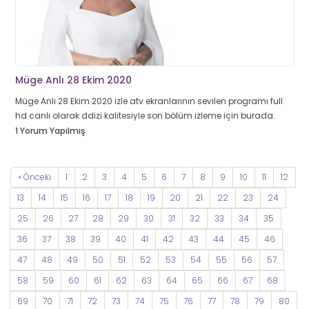
Müge Anlı 28 Ekim 2020
Müge Anlı 28 Ekim 2020 izle atv ekranlarının sevilen programı full
hd canlı olarak ddizi kalitesiyle son bölüm izleme için burada.
1 Yorum Yapılmış
« Önceki
1
2
3
4
5
6
7
8
9
10
11
12
13
14
15
16
17
18
19
20
21
22
23
24
25
26
27
28
29
30
31
32
33
34
35
36
37
38
39
40
41
42
43
44
45
46
47
48
49
50
51
52
53
54
55
56
57
58
59
60
61
62
63
64
65
66
67
68
69
70
71
72
73
74
75
76
77
78
79
80