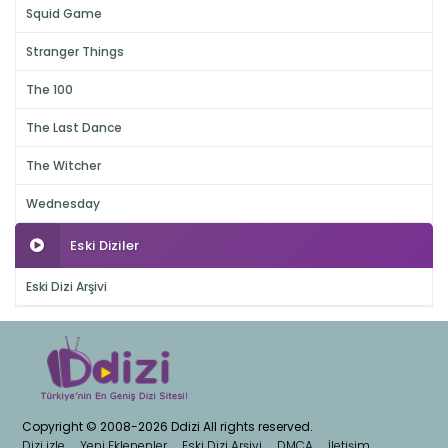
Squid Game
Stranger Things
The 100
The Last Dance
The Witcher
Wednesday
Eski Diziler
Eski Dizi Arşivi
Copyright © 2008-2026 Ddizi All rights reserved.
Dizi izle
Yeni Eklenenler
Eski Dizi Arşivi
DMCA
İletişim