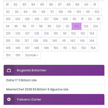
81
82
83
84
85
86
87
88
89
90
91
92
93
94
95
96
97
98
99
100
101
102
103
104
105
106
107
108
109
110
111
112
113
114
115
116
117
118
119
120
121
122
123
124
125
126
127
128
129
130
131
132
133
134
135
136
137
138
139
140
141
142
143
144
145
146
147
148
149
150
151
152
153
154
155
156
Sonraki »
Bugünkü Bölümler
Daha 17 11.Bölüm izle
MasterChef 2026 53.Bölüm 9 Ağustos izle
Yabancı Diziler