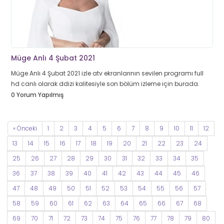
Müge Anlı 4 Şubat 2021
Müge Anlı 4 Şubat 2021 izle atv ekranlarının sevilen programı full
hd canlı olarak ddizi kalitesiyle son bölüm izleme için burada.
0 Yorum Yapılmış
« Önceki
1
2
3
4
5
6
7
8
9
10
11
12
13
14
15
16
17
18
19
20
21
22
23
24
25
26
27
28
29
30
31
32
33
34
35
36
37
38
39
40
41
42
43
44
45
46
47
48
49
50
51
52
53
54
55
56
57
58
59
60
61
62
63
64
65
66
67
68
69
70
71
72
73
74
75
76
77
78
79
80