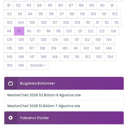
81
82
83
84
85
86
87
88
89
90
91
92
93
94
95
96
97
98
99
100
101
102
103
104
105
106
107
108
109
110
111
112
113
114
115
116
117
118
119
120
121
122
123
124
125
126
127
128
129
130
131
132
133
134
135
136
137
138
139
140
141
142
143
144
145
146
147
148
149
150
151
152
153
154
155
156
Sonraki »
Bugünkü Bölümler
MasterChef 2026 52.Bölüm 8 Ağustos izle
MasterChef 2026 51.Bölüm 7 Ağustos izle
Yabancı Diziler