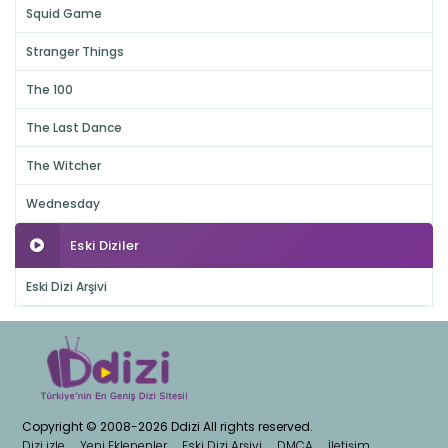
Squid Game
Stranger Things
The 100
The Last Dance
The Witcher
Wednesday
Eski Diziler
Eski Dizi Arşivi
Copyright © 2008-2026 Ddizi All rights reserved.
Dizi izle
Yeni Eklenenler
Eski Dizi Arşivi
DMCA
İletişim