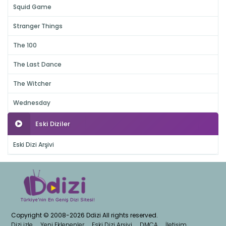
Squid Game
Stranger Things
The 100
The Last Dance
The Witcher
Wednesday
Eski Diziler
Eski Dizi Arşivi
Copyright © 2008-2026 Ddizi All rights reserved.
Dizi izle
Yeni Eklenenler
Eski Dizi Arşivi
DMCA
İletişim