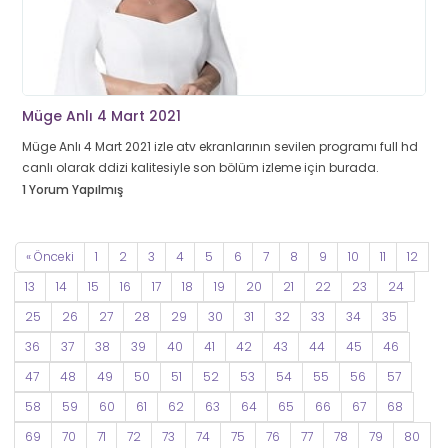
Müge Anlı 4 Mart 2021
Müge Anlı 4 Mart 2021 izle atv ekranlarının sevilen programı full hd
canlı olarak ddizi kalitesiyle son bölüm izleme için burada.
1 Yorum Yapılmış
« Önceki
1
2
3
4
5
6
7
8
9
10
11
12
13
14
15
16
17
18
19
20
21
22
23
24
25
26
27
28
29
30
31
32
33
34
35
36
37
38
39
40
41
42
43
44
45
46
47
48
49
50
51
52
53
54
55
56
57
58
59
60
61
62
63
64
65
66
67
68
69
70
71
72
73
74
75
76
77
78
79
80