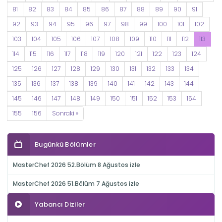
81
82
83
84
85
86
87
88
89
90
91
92
93
94
95
96
97
98
99
100
101
102
103
104
105
106
107
108
109
110
111
112
113
114
115
116
117
118
119
120
121
122
123
124
125
126
127
128
129
130
131
132
133
134
135
136
137
138
139
140
141
142
143
144
145
146
147
148
149
150
151
152
153
154
155
156
Sonraki »
Bugünkü Bölümler
MasterChef 2026 52.Bölüm 8 Ağustos izle
MasterChef 2026 51.Bölüm 7 Ağustos izle
Yabancı Diziler