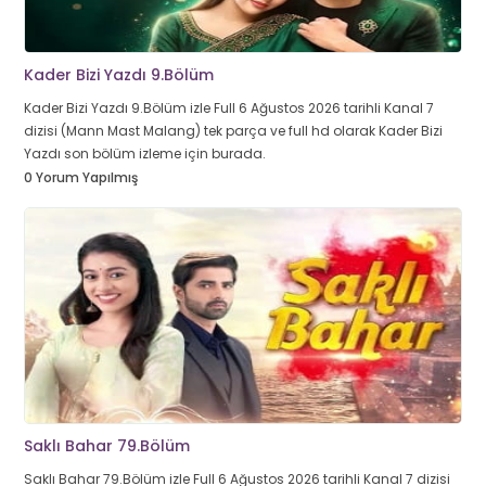
Kader Bizi Yazdı 9.Bölüm
Kader Bizi Yazdı 9.Bölüm izle Full 6 Ağustos 2026 tarihli Kanal 7
dizisi (Mann Mast Malang) tek parça ve full hd olarak Kader Bizi
Yazdı son bölüm izleme için burada.
0 Yorum Yapılmış
Saklı Bahar 79.Bölüm
Saklı Bahar 79.Bölüm izle Full 6 Ağustos 2026 tarihli Kanal 7 dizisi