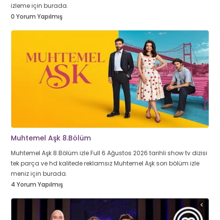
izleme için burada.
0 Yorum Yapılmış
Muhtemel Aşk 8.Bölüm
Muhtemel Aşk 8.Bölüm izle Full 6 Ağustos 2026 tarihli show tv dizisi
tek parça ve hd kalitede reklamsız Muhtemel Aşk son bölüm izle
meniz için burada.
4 Yorum Yapılmış