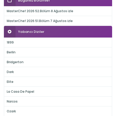
Bugünkü Bölümler
MasterChef 2026 52.Bölüm 8 Ağustos izle
MasterChef 2026 51.Bölüm 7 Ağustos izle
Yabancı Diziler
1899
Berlin
Bridgerton
Dark
Elite
La Casa De Papel
Narcos
Ozark