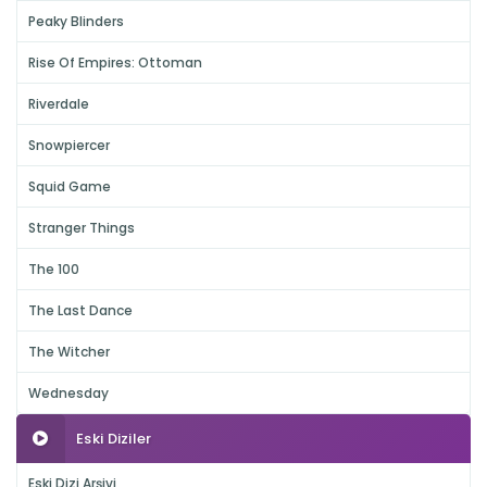
Peaky Blinders
Rise Of Empires: Ottoman
Riverdale
Snowpiercer
Squid Game
Stranger Things
The 100
The Last Dance
The Witcher
Wednesday
Eski Diziler
Eski Dizi Arşivi