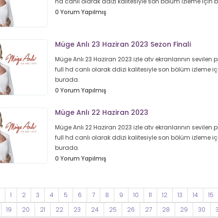
hd canlı olarak ddizi kalitesiyle son bölüm izleme için
0 Yorum Yapılmış
Müge Anlı 23 Haziran 2023 Sezon Finali
Müge Anlı 23 Haziran 2023 izle atv ekranlarının sevilen
full hd canlı olarak ddizi kalitesiyle son bölüm izleme iç
burada.
0 Yorum Yapılmış
Müge Anlı 22 Haziran 2023
Müge Anlı 22 Haziran 2023 izle atv ekranlarının sevilen
full hd canlı olarak ddizi kalitesiyle son bölüm izleme iç
burada.
0 Yorum Yapılmış
1
2
3
4
5
6
7
8
9
10
11
12
13
14
15
19
20
21
22
23
24
25
26
27
28
29
30
3