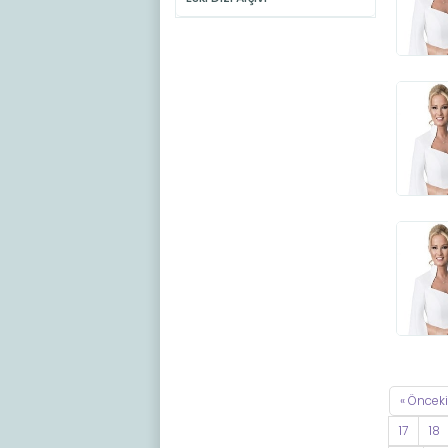
« Önceki
17
18