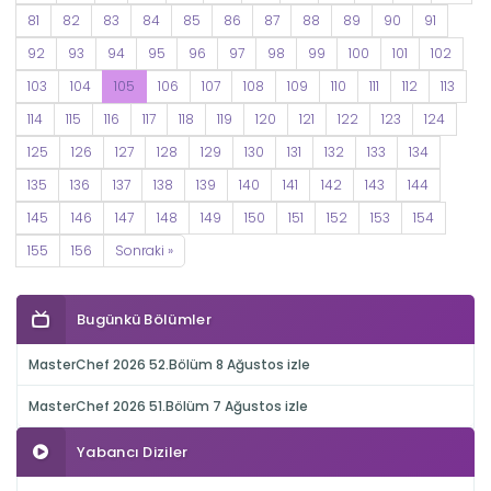
81
82
83
84
85
86
87
88
89
90
91
92
93
94
95
96
97
98
99
100
101
102
103
104
105
106
107
108
109
110
111
112
113
114
115
116
117
118
119
120
121
122
123
124
125
126
127
128
129
130
131
132
133
134
135
136
137
138
139
140
141
142
143
144
145
146
147
148
149
150
151
152
153
154
155
156
Sonraki »
Bugünkü Bölümler
MasterChef 2026 52.Bölüm 8 Ağustos izle
MasterChef 2026 51.Bölüm 7 Ağustos izle
Yabancı Diziler