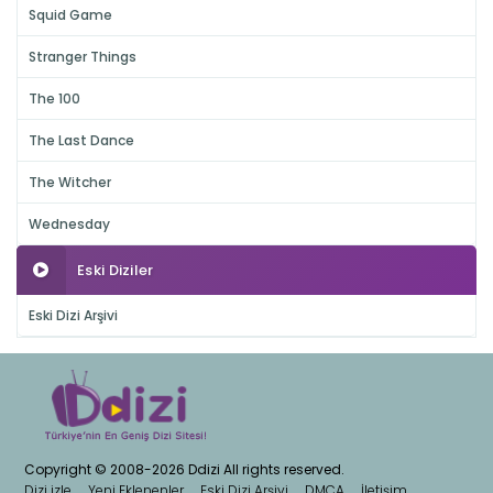
Squid Game
Stranger Things
The 100
The Last Dance
The Witcher
Wednesday
Eski Diziler
Eski Dizi Arşivi
Copyright © 2008-2026 Ddizi All rights reserved.
Dizi izle
Yeni Eklenenler
Eski Dizi Arşivi
DMCA
İletişim