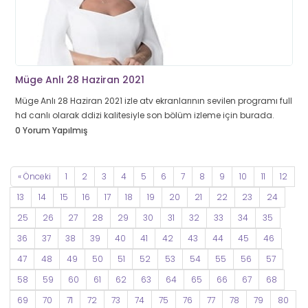
Müge Anlı 28 Haziran 2021
Müge Anlı 28 Haziran 2021 izle atv ekranlarının sevilen programı full
hd canlı olarak ddizi kalitesiyle son bölüm izleme için burada.
0 Yorum Yapılmış
« Önceki
1
2
3
4
5
6
7
8
9
10
11
12
13
14
15
16
17
18
19
20
21
22
23
24
25
26
27
28
29
30
31
32
33
34
35
36
37
38
39
40
41
42
43
44
45
46
47
48
49
50
51
52
53
54
55
56
57
58
59
60
61
62
63
64
65
66
67
68
69
70
71
72
73
74
75
76
77
78
79
80