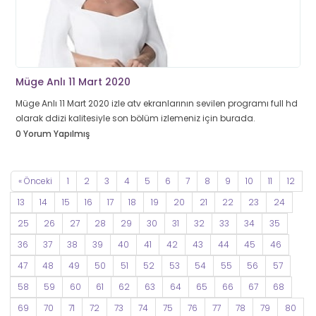
Müge Anlı 11 Mart 2020
Müge Anlı 11 Mart 2020 izle atv ekranlarının sevilen programı full hd
olarak ddizi kalitesiyle son bölüm izlemeniz için burada.
0 Yorum Yapılmış
« Önceki
1
2
3
4
5
6
7
8
9
10
11
12
13
14
15
16
17
18
19
20
21
22
23
24
25
26
27
28
29
30
31
32
33
34
35
36
37
38
39
40
41
42
43
44
45
46
47
48
49
50
51
52
53
54
55
56
57
58
59
60
61
62
63
64
65
66
67
68
69
70
71
72
73
74
75
76
77
78
79
80