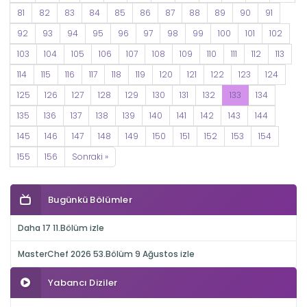
81
82
83
84
85
86
87
88
89
90
91
92
93
94
95
96
97
98
99
100
101
102
103
104
105
106
107
108
109
110
111
112
113
114
115
116
117
118
119
120
121
122
123
124
125
126
127
128
129
130
131
132
133
134
135
136
137
138
139
140
141
142
143
144
145
146
147
148
149
150
151
152
153
154
155
156
Sonraki »
Bugünkü Bölümler
Daha 17 11.Bölüm izle
MasterChef 2026 53.Bölüm 9 Ağustos izle
Yabancı Diziler