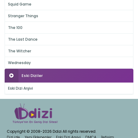
Squid Game
Stranger Things
The 100
The Last Dance
The Witcher
Wednesday
Eski Diziler
Eski Dizi Arşivi
Copyright © 2008-2026 Ddizi All rights reserved.
Dizi izle
Yeni Eklenenler
Eski Dizi Arşivi
DMCA
İletişim