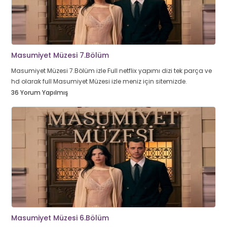
Masumiyet Müzesi 7.Bölüm
Masumiyet Müzesi 7.Bölüm izle Full netflix yapımı dizi tek parça ve
hd olarak full Masumiyet Müzesi izle meniz için sitemizde.
36 Yorum Yapılmış
Masumiyet Müzesi 6.Bölüm