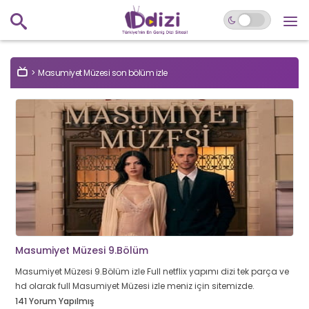
Masumiyet Müzesi son bölüm izle
Masumiyet Müzesi 9.Bölüm
Masumiyet Müzesi 9.Bölüm izle Full netflix yapımı dizi tek parça ve
hd olarak full Masumiyet Müzesi izle meniz için sitemizde.
141 Yorum Yapılmış