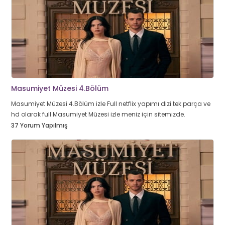
Masumiyet Müzesi 4.Bölüm
Masumiyet Müzesi 4.Bölüm izle Full netflix yapımı dizi tek parça ve
hd olarak full Masumiyet Müzesi izle meniz için sitemizde.
37 Yorum Yapılmış