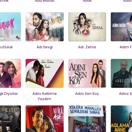
ımak
Ada Masalı
Adak
Adan
Mutluluk
Adı Sevgi
Adı: Zehra
Adım F
şk Diyorlar
Adını Kalbime
Adını Sen Koy
Adsız A
Yazdım