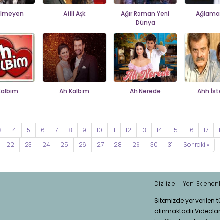
ilmeyen
Afili Aşk
Ağır Roman Yeni
Ağlama
Dünya
Kalbim
Ah Kalbim
Ah Nerede
Ahh İst
3
4
5
6
7
8
9
10
11
12
13
14
15
16
17
22
23
24
25
26
27
28
29
30
31
Sonraki »
Dizi izle
Yeni Eklenenl
Sitemizde yer verilen 
alınmaktadır.Videola