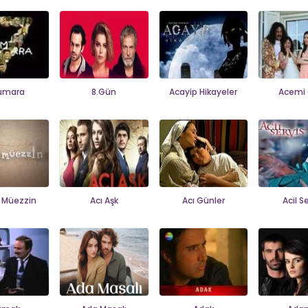
umara
8.Gün
Acayip Hikayeler
Acemi 
 Müezzin
Acı Aşk
Acı Günler
Acil S