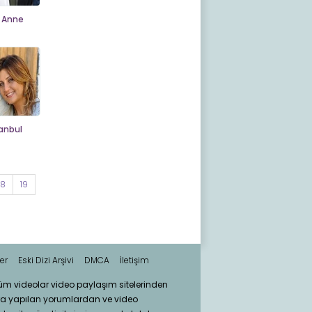
 Anne
anbul
18
19
er
Eski Dizi Arşivi
DMCA
İletişim
tüm videolar video paylaşım sitelerinden
ra yapılan yorumlardan ve video