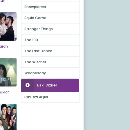
alı
Snowpiercer
Squid Game
Stranger Things
The 100
arah
The Last Dance
The Witcher
Wednesday
Eski Diziler
şıklar
Eski Dizi Arşivi