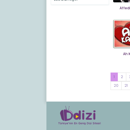
Affed
Ah 
1
2
20
21