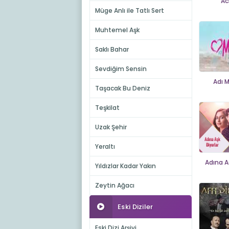
Ac
Müge Anlı ile Tatlı Sert
Muhtemel Aşk
Saklı Bahar
Sevdiğim Sensin
Adı 
Taşacak Bu Deniz
Teşkilat
Uzak Şehir
Yeraltı
Adına A
Yıldızlar Kadar Yakın
Zeytin Ağacı
Eski Diziler
Eski Dizi Arşivi