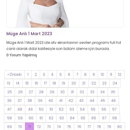
Müge Anlı 1 Mart 2023
Müge Anlı 1 Mart 2023 izle atv ekranlarının sevilen programı full hd
canlı olarak ddizi kalitesiyle son bölüm izleme için burada.
0 Yorum Yapılmış
« Önceki
1
2
3
4
5
6
7
8
9
10
11
12
13
14
15
16
17
18
19
20
21
22
23
24
25
26
27
28
29
30
31
32
33
34
35
36
37
38
39
40
41
42
43
44
45
46
47
48
49
50
51
52
53
54
55
56
57
58
59
60
61
62
63
64
65
66
67
68
69
70
71
72
73
74
75
76
77
78
79
80