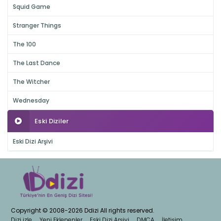
Squid Game
Stranger Things
The 100
The Last Dance
The Witcher
Wednesday
Eski Diziler
Eski Dizi Arşivi
Copyright © 2008-2026 Ddizi All rights reserved.
Dizi izle
Yeni Eklenenler
Eski Dizi Arşivi
DMCA
İletişim