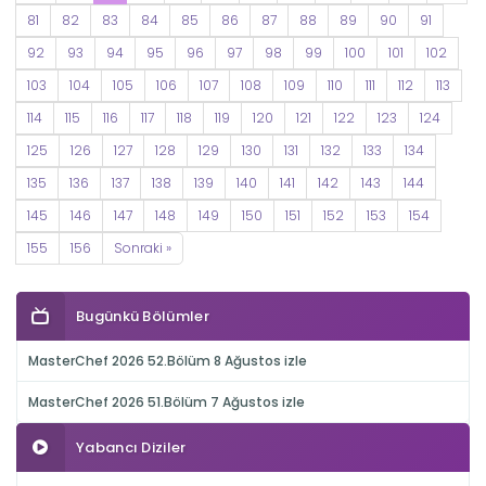
81
82
83
84
85
86
87
88
89
90
91
92
93
94
95
96
97
98
99
100
101
102
103
104
105
106
107
108
109
110
111
112
113
114
115
116
117
118
119
120
121
122
123
124
125
126
127
128
129
130
131
132
133
134
135
136
137
138
139
140
141
142
143
144
145
146
147
148
149
150
151
152
153
154
155
156
Sonraki »
Bugünkü Bölümler
MasterChef 2026 52.Bölüm 8 Ağustos izle
MasterChef 2026 51.Bölüm 7 Ağustos izle
Yabancı Diziler