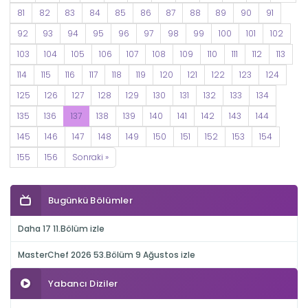
81
82
83
84
85
86
87
88
89
90
91
92
93
94
95
96
97
98
99
100
101
102
103
104
105
106
107
108
109
110
111
112
113
114
115
116
117
118
119
120
121
122
123
124
125
126
127
128
129
130
131
132
133
134
135
136
137
138
139
140
141
142
143
144
145
146
147
148
149
150
151
152
153
154
155
156
Sonraki »
Bugünkü Bölümler
Daha 17 11.Bölüm izle
MasterChef 2026 53.Bölüm 9 Ağustos izle
Yabancı Diziler