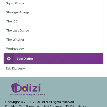
Squid Game
Stranger Things
The 100
The Last Dance
The Witcher
Wednesday
Eski Diziler
Eski Dizi Arşivi
Copyright © 2008-2026 Ddizi All rights reserved.
Dizi izle
Yeni Eklenenler
Eski Dizi Arşivi
DMCA
İletişim