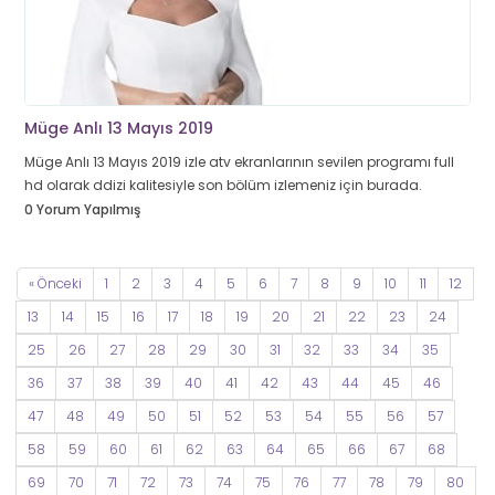
Müge Anlı 13 Mayıs 2019
Müge Anlı 13 Mayıs 2019 izle atv ekranlarının sevilen programı full
hd olarak ddizi kalitesiyle son bölüm izlemeniz için burada.
0 Yorum Yapılmış
« Önceki
1
2
3
4
5
6
7
8
9
10
11
12
13
14
15
16
17
18
19
20
21
22
23
24
25
26
27
28
29
30
31
32
33
34
35
36
37
38
39
40
41
42
43
44
45
46
47
48
49
50
51
52
53
54
55
56
57
58
59
60
61
62
63
64
65
66
67
68
69
70
71
72
73
74
75
76
77
78
79
80