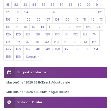
81
82
83
84
85
86
87
88
89
90
91
92
93
94
95
96
97
98
99
100
101
102
103
104
105
106
107
108
109
110
111
112
113
114
115
116
117
118
119
120
121
122
123
124
125
126
127
128
129
130
131
132
133
134
135
136
137
138
139
140
141
142
143
144
145
146
147
148
149
150
151
152
153
154
155
156
Sonraki »
Bugünkü Bölümler
MasterChef 2026 52.Bölüm 8 Ağustos izle
MasterChef 2026 51.Bölüm 7 Ağustos izle
Yabancı Diziler