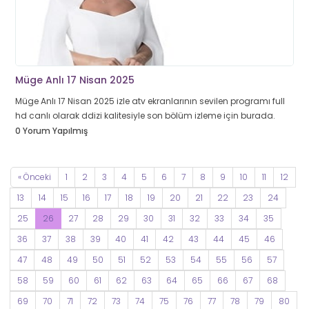
Müge Anlı 17 Nisan 2025
Müge Anlı 17 Nisan 2025 izle atv ekranlarının sevilen programı full
hd canlı olarak ddizi kalitesiyle son bölüm izleme için burada.
0 Yorum Yapılmış
« Önceki
1
2
3
4
5
6
7
8
9
10
11
12
13
14
15
16
17
18
19
20
21
22
23
24
25
26
27
28
29
30
31
32
33
34
35
36
37
38
39
40
41
42
43
44
45
46
47
48
49
50
51
52
53
54
55
56
57
58
59
60
61
62
63
64
65
66
67
68
69
70
71
72
73
74
75
76
77
78
79
80