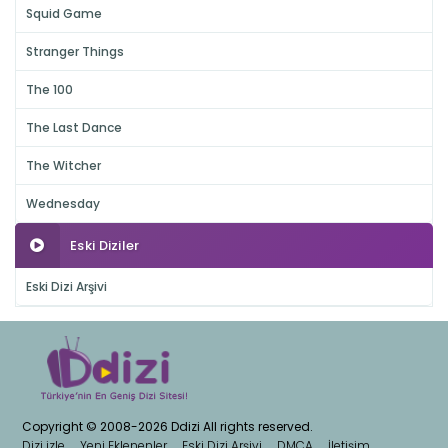
Squid Game
Stranger Things
The 100
The Last Dance
The Witcher
Wednesday
Eski Diziler
Eski Dizi Arşivi
Copyright © 2008-2026 Ddizi All rights reserved.
Dizi izle
Yeni Eklenenler
Eski Dizi Arşivi
DMCA
İletişim