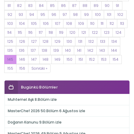
81
82
83
84
85
86
87
88
89
90
91
92
93
94
95
96
97
98
99
100
101
102
103
104
105
106
107
108
109
110
111
112
113
114
115
116
117
118
119
120
121
122
123
124
125
126
127
128
129
130
131
132
133
134
135
136
137
138
139
140
141
142
143
144
145
146
147
148
149
150
151
152
153
154
155
156
Sonraki »
Bugünkü Bölümler
Muhtemel Aşk 8.Bölüm izle
MasterChef 2026 50.Bölüm 6 Ağustos izle
Doğanın Kanunu 9.Bölüm izle
MasterChef 2026 49.Bölüm 5 Ağustos izle