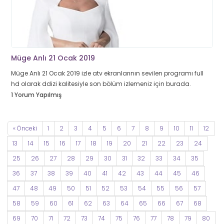
Müge Anlı 21 Ocak 2019
Müge Anlı 21 Ocak 2019 izle atv ekranlarının sevilen programı full
hd olarak ddizi kalitesiyle son bölüm izlemeniz için burada.
1 Yorum Yapılmış
« Önceki
1
2
3
4
5
6
7
8
9
10
11
12
13
14
15
16
17
18
19
20
21
22
23
24
25
26
27
28
29
30
31
32
33
34
35
36
37
38
39
40
41
42
43
44
45
46
47
48
49
50
51
52
53
54
55
56
57
58
59
60
61
62
63
64
65
66
67
68
69
70
71
72
73
74
75
76
77
78
79
80