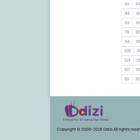
33
3
48
4
63
6
79
8
94
9
108
1
123
1
137
13
151
15
Copyright © 2008-2026 Ddizi All rights rese