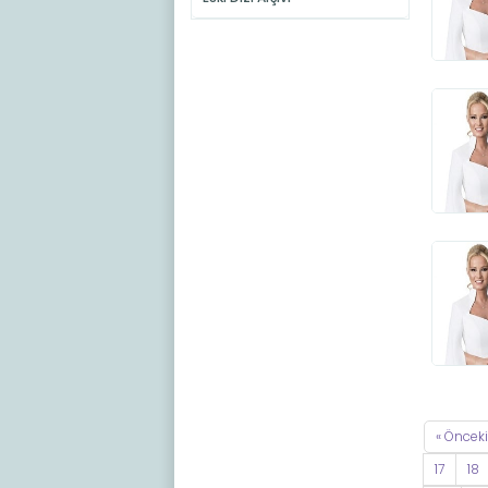
« Önceki
17
18