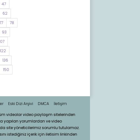
47
62
77
78
93
107
122
136
150
er
Eski Dizi Arşivi
DMCA
İletişim
tüm videolar video paylaşım sitelerinden
ra yapılan yorumlardan ve video
da site yöneticilerimiz sorumlu tutulamaz.
nı istediğiniz içerik için iletisim linkinden