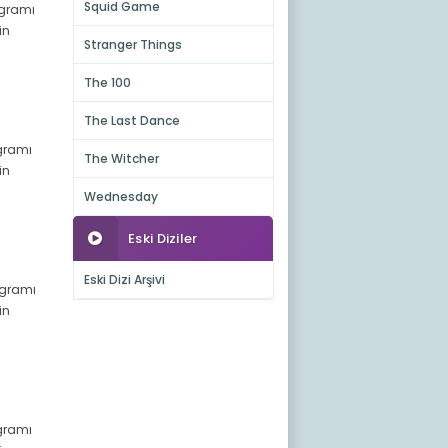
Squid Game
ogramı
in
Stranger Things
The 100
The Last Dance
ogramı
The Witcher
in
Wednesday
Eski Diziler
Eski Dizi Arşivi
rogramı
in
ogramı