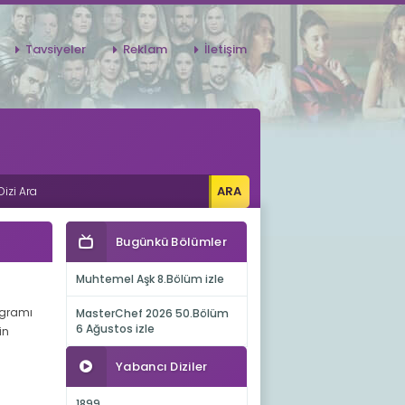
Tavsiyeler
Reklam
İletişim
Bugünkü Bölümler
Muhtemel Aşk 8.Bölüm izle
rogramı
MasterChef 2026 50.Bölüm
6 Ağustos izle
in
Yabancı Diziler
1899