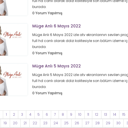
full hd canlı olarak ddizi kalitesiyle son bölüm izleme iç
burada.
0 Yorum Yapılmış
Müge Anlı 6 Mayıs 2022
Müge Anlı 6 Mayıs 2022 izle atv ekranlarının sevilen pr
full hd canlı olarak ddizi kalitesiyle son bölüm izleme iç
burada.
0 Yorum Yapılmış
Müge Anlı 5 Mayıs 2022
Müge Anlı 5 Mayıs 2022 izle atv ekranlarının sevilen pr
full hd canlı olarak ddizi kalitesiyle son bölüm izleme iç
burada.
0 Yorum Yapılmış
1
2
3
4
5
6
7
8
9
10
11
12
13
14
15
19
20
21
22
23
24
25
26
27
28
29
30
3