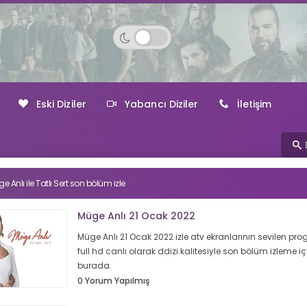
Eski Diziler
Yabancı Diziler
İletişim
e Anlı ile Tatlı Sert son bölüm izle
Müge Anlı 21 Ocak 2022
Müge Anlı 21 Ocak 2022 izle atv ekranlarının sevilen pr
full hd canlı olarak ddizi kalitesiyle son bölüm izleme iç
burada.
0 Yorum Yapılmış