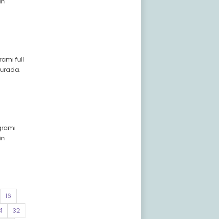
in
ramı full
 burada.
ogramı
in
16
1
32