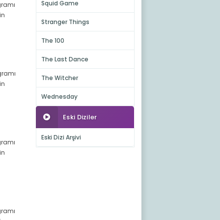
Squid Game
ogramı
in
Stranger Things
The 100
The Last Dance
ogramı
The Witcher
in
Wednesday
Eski Diziler
Eski Dizi Arşivi
ogramı
in
ogramı