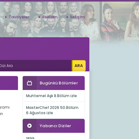
Tavsiyeler
Reklam
İletişim
Bugünkü Bölümler
Muhtemel Aşk 8.Bölüm izle
ogramı
MasterChef 2026 50.Bölüm
6 Ağustos izle
in
Yabancı Diziler
1899