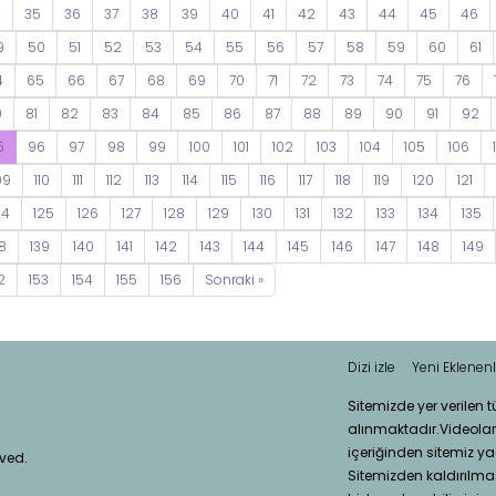
4
35
36
37
38
39
40
41
42
43
44
45
46
9
50
51
52
53
54
55
56
57
58
59
60
61
4
65
66
67
68
69
70
71
72
73
74
75
76
0
81
82
83
84
85
86
87
88
89
90
91
92
5
96
97
98
99
100
101
102
103
104
105
106
09
110
111
112
113
114
115
116
117
118
119
120
121
24
125
126
127
128
129
130
131
132
133
134
135
8
139
140
141
142
143
144
145
146
147
148
149
2
153
154
155
156
Sonraki »
Dizi izle
Yeni Eklenenl
Sitemizde yer verilen 
alınmaktadır.Videola
içeriğinden sitemiz ya
rved.
Sitemizden kaldırılması