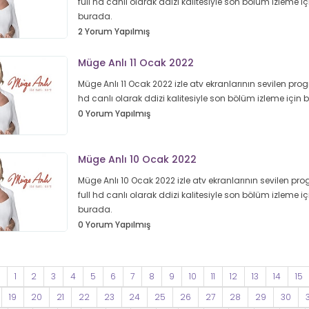
full hd canlı olarak ddizi kalitesiyle son bölüm izleme iç
burada.
2 Yorum Yapılmış
Müge Anlı 11 Ocak 2022
Müge Anlı 11 Ocak 2022 izle atv ekranlarının sevilen prog
hd canlı olarak ddizi kalitesiyle son bölüm izleme için
0 Yorum Yapılmış
Müge Anlı 10 Ocak 2022
Müge Anlı 10 Ocak 2022 izle atv ekranlarının sevilen pr
full hd canlı olarak ddizi kalitesiyle son bölüm izleme iç
burada.
0 Yorum Yapılmış
1
2
3
4
5
6
7
8
9
10
11
12
13
14
15
19
20
21
22
23
24
25
26
27
28
29
30
3