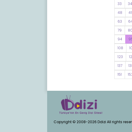
33
3
48
4
63
6
79
8
94
9
108
1
123
1
137
13
151
15
Copyright © 2008-2026 Ddizi All rights rese