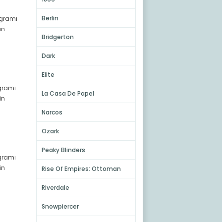
Berlin
ogramı
in
Bridgerton
Dark
Elite
ogramı
La Casa De Papel
in
Narcos
Ozark
Peaky Blinders
ogramı
in
Rise Of Empires: Ottoman
Riverdale
Snowpiercer