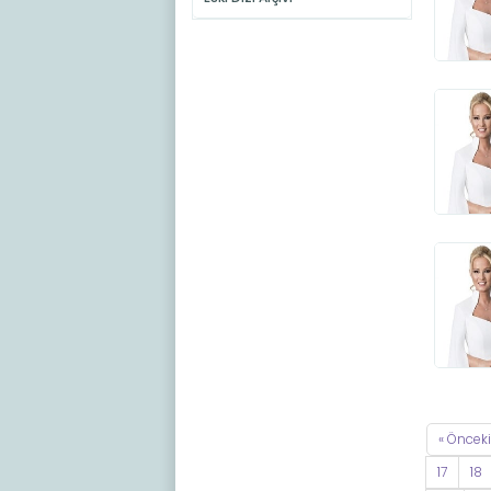
« Önceki
17
18