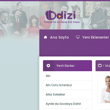
Ana Sayfa
Yeni Eklenenler
Yerli Diziler
Müg
Abi
Altı Üstü İstanbul
Arka Sokaklar
Ayrılık da Sevdaya Dahil