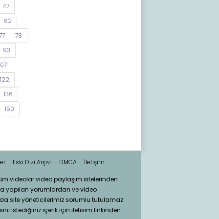
47
62
77
78
93
107
122
136
150
er
Eski Dizi Arşivi
DMCA
İletişim
tüm videolar video paylaşım sitelerinden
ra yapılan yorumlardan ve video
da site yöneticilerimiz sorumlu tutulamaz.
nı istediğiniz içerik için iletisim linkinden