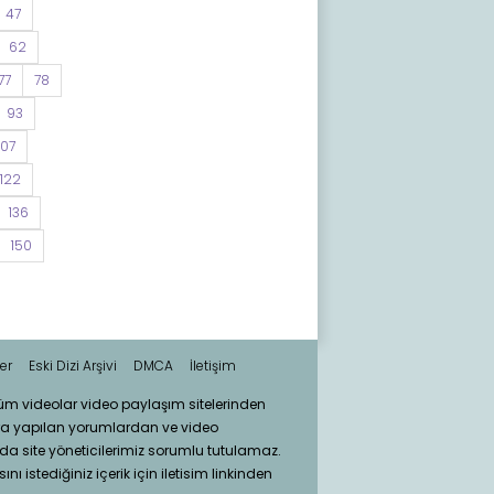
47
62
77
78
93
107
122
136
150
er
Eski Dizi Arşivi
DMCA
İletişim
tüm videolar video paylaşım sitelerinden
ra yapılan yorumlardan ve video
da site yöneticilerimiz sorumlu tutulamaz.
nı istediğiniz içerik için iletisim linkinden