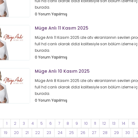
full hd canlı olarak ddizi kalitesiyle son bölüm izleme iç
burada.
0 Yorum Yapılmış
Müge Anlı 11 Kasım 2025
Müge Anlı 11 Kasım 2025 izle atv ekranlarının sevilen p
full hd canlı olarak ddizi kalitesiyle son bölüm izleme iç
burada.
0 Yorum Yapılmış
Müge Anlı 10 Kasım 2025
Müge Anlı 8 Kasım 2025 izle atv ekranlarının sevilen pr
full hd canlı olarak ddizi kalitesiyle son bölüm izleme iç
burada.
0 Yorum Yapılmış
1
2
3
4
5
6
7
8
9
10
11
12
13
14
15
19
20
21
22
23
24
25
26
27
28
29
30
3