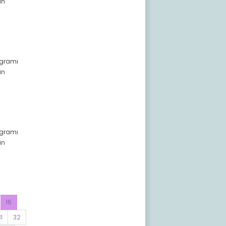
in
rogramı
in
ogramı
in
16
1
32