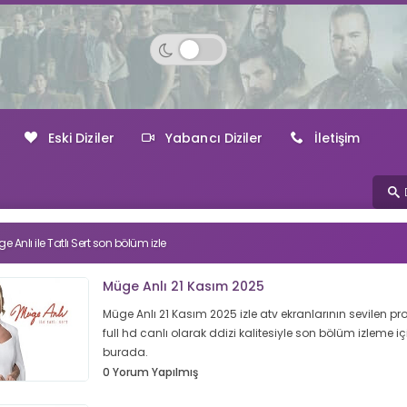
Eski Diziler
Yabancı Diziler
İletişim
e Anlı ile Tatlı Sert son bölüm izle
Müge Anlı 21 Kasım 2025
Müge Anlı 21 Kasım 2025 izle atv ekranlarının sevilen p
full hd canlı olarak ddizi kalitesiyle son bölüm izleme iç
burada.
0 Yorum Yapılmış