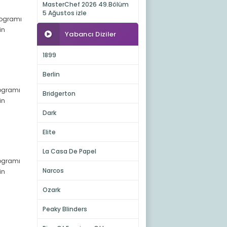
MasterChef 2026 49.Bölüm
5 Ağustos izle
programı
in
Yabancı Diziler
1899
Berlin
rogramı
Bridgerton
in
Dark
Elite
La Casa De Papel
rogramı
Narcos
in
Ozark
Peaky Blinders