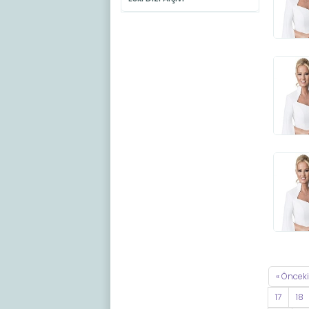
« Önceki
17
18