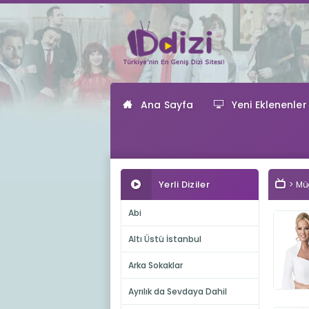
Ana Sayfa
Yeni Eklenenler
Yerli Diziler
Müg
Abi
Altı Üstü İstanbul
Arka Sokaklar
Ayrılık da Sevdaya Dahil