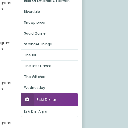
Rise Of Empires: Ottoman
rogramı
in
Riverdale
Snowpiercer
Squid Game
rogramı
Stranger Things
in
The 100
The Last Dance
The Witcher
rogramı
Wednesday
in
Eski Diziler
Eski Dizi Arşivi
rogramı