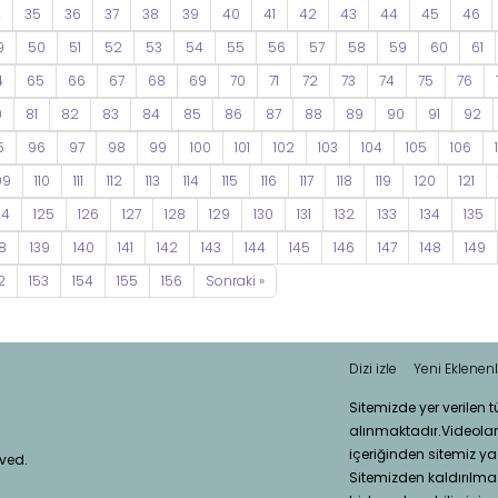
4
35
36
37
38
39
40
41
42
43
44
45
46
9
50
51
52
53
54
55
56
57
58
59
60
61
4
65
66
67
68
69
70
71
72
73
74
75
76
0
81
82
83
84
85
86
87
88
89
90
91
92
5
96
97
98
99
100
101
102
103
104
105
106
09
110
111
112
113
114
115
116
117
118
119
120
121
24
125
126
127
128
129
130
131
132
133
134
135
8
139
140
141
142
143
144
145
146
147
148
149
2
153
154
155
156
Sonraki »
Dizi izle
Yeni Eklenenl
Sitemizde yer verilen 
alınmaktadır.Videola
içeriğinden sitemiz ya
rved.
Sitemizden kaldırılması