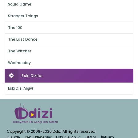
Squid Game
Stranger Things
The 100
The Last Dance
The Witcher
Wednesday
Eski Diziler
Eski Dizi Arşivi
Copyright © 2008-2026 Ddizi All rights reserved.
Dizi izle
Yeni Eklenenler
Eski Dizi Arşivi
DMCA
İletişim