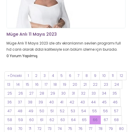
Müge Anlı 11 Mayıs 2023
Müge Anlı 11 Mayıs 2023 izle atv ekranlarının sevilen programı full
hd canlı olarak ddizi kalitesiyle son bölüm izleme için burada.
0 Yorum Yapılmış
« Önceki
1
2
3
4
5
6
7
8
9
10
11
12
13
14
15
16
17
18
19
20
21
22
23
24
25
26
27
28
29
30
31
32
33
34
35
36
37
38
39
40
41
42
43
44
45
46
47
48
49
50
51
52
53
54
55
56
57
58
59
60
61
62
63
64
65
66
67
68
69
70
71
72
73
74
75
76
77
78
79
80