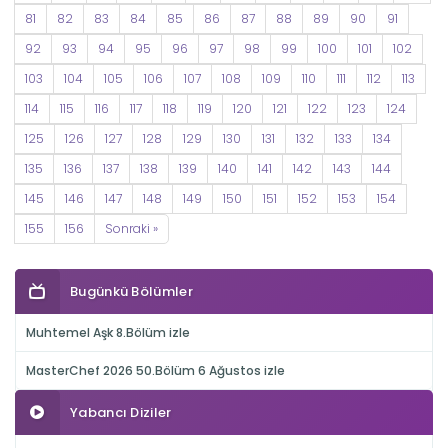
81
82
83
84
85
86
87
88
89
90
91
92
93
94
95
96
97
98
99
100
101
102
103
104
105
106
107
108
109
110
111
112
113
114
115
116
117
118
119
120
121
122
123
124
125
126
127
128
129
130
131
132
133
134
135
136
137
138
139
140
141
142
143
144
145
146
147
148
149
150
151
152
153
154
155
156
Sonraki »
Bugünkü Bölümler
Muhtemel Aşk 8.Bölüm izle
MasterChef 2026 50.Bölüm 6 Ağustos izle
Yabancı Diziler