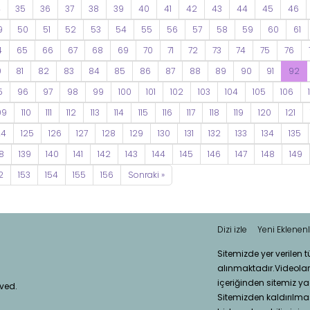
4
35
36
37
38
39
40
41
42
43
44
45
46
9
50
51
52
53
54
55
56
57
58
59
60
61
4
65
66
67
68
69
70
71
72
73
74
75
76
0
81
82
83
84
85
86
87
88
89
90
91
92
5
96
97
98
99
100
101
102
103
104
105
106
09
110
111
112
113
114
115
116
117
118
119
120
121
24
125
126
127
128
129
130
131
132
133
134
135
8
139
140
141
142
143
144
145
146
147
148
149
2
153
154
155
156
Sonraki »
Dizi izle
Yeni Eklenenl
Sitemizde yer verilen 
alınmaktadır.Videola
içeriğinden sitemiz ya
rved.
Sitemizden kaldırılması