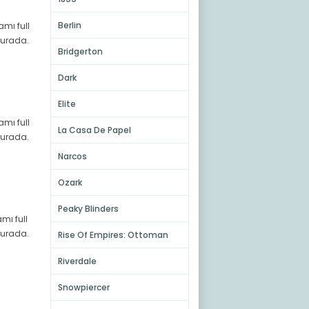
Berlin
amı full
 burada.
Bridgerton
Dark
Elite
amı full
La Casa De Papel
 burada.
Narcos
Ozark
Peaky Blinders
mı full
 burada.
Rise Of Empires: Ottoman
Riverdale
Snowpiercer