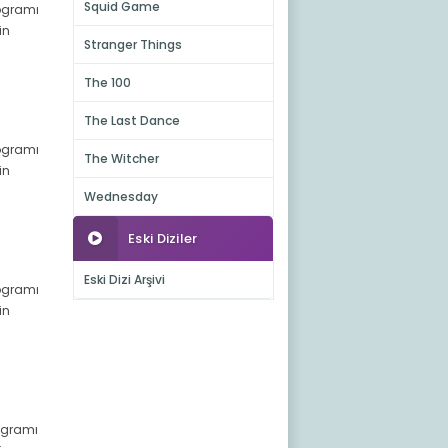
Squid Game
rogramı
in
Stranger Things
The 100
The Last Dance
rogramı
The Witcher
in
Wednesday
Eski Diziler
Eski Dizi Arşivi
rogramı
in
rogramı