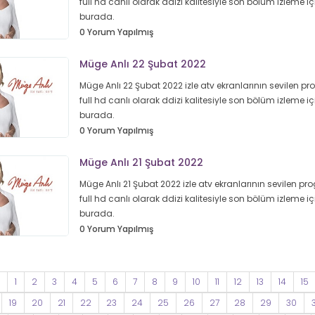
full hd canlı olarak ddizi kalitesiyle son bölüm izleme iç
burada.
0 Yorum Yapılmış
Müge Anlı 22 Şubat 2022
Müge Anlı 22 Şubat 2022 izle atv ekranlarının sevilen p
full hd canlı olarak ddizi kalitesiyle son bölüm izleme iç
burada.
0 Yorum Yapılmış
Müge Anlı 21 Şubat 2022
Müge Anlı 21 Şubat 2022 izle atv ekranlarının sevilen pr
full hd canlı olarak ddizi kalitesiyle son bölüm izleme iç
burada.
0 Yorum Yapılmış
1
2
3
4
5
6
7
8
9
10
11
12
13
14
15
19
20
21
22
23
24
25
26
27
28
29
30
3