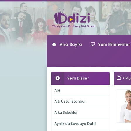
Ana Sayfa
Yeni Eklenenler
Yerli Diziler
Müg
Abi
Altı Üstü İstanbul
Arka Sokaklar
Ayrılık da Sevdaya Dahil