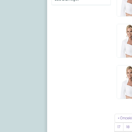
« Önceki
17
18