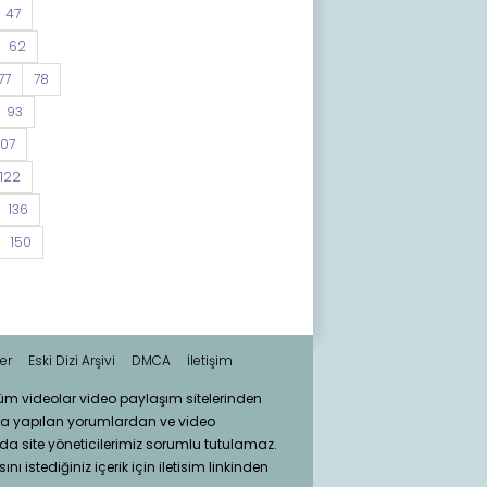
47
62
77
78
93
107
122
136
150
er
Eski Dizi Arşivi
DMCA
İletişim
tüm videolar video paylaşım sitelerinden
ra yapılan yorumlardan ve video
da site yöneticilerimiz sorumlu tutulamaz.
nı istediğiniz içerik için iletisim linkinden