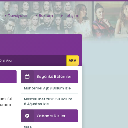
Tavsiyeler
Reklam
İletişim
Bugünkü Bölümler
Muhtemel Aşk 8.Bölüm izle
amı full
MasterChef 2026 50.Bölüm
6 Ağustos izle
 burada.
Yabancı Diziler
1899