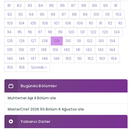
81
82
83
84
85
86
87
88
89
90
91
92
93
94
95
96
97
98
99
100
101
102
103
104
105
106
107
108
109
110
111
112
113
114
115
116
117
118
119
120
121
122
123
124
125
126
127
128
129
130
131
132
133
134
135
136
137
138
139
140
141
142
143
144
145
146
147
148
149
150
151
152
153
154
155
156
Sonraki »
Bugünkü Bölümler
Muhtemel Aşk 8.Bölüm izle
MasterChef 2026 50.Bölüm 6 Ağustos izle
Yabancı Diziler