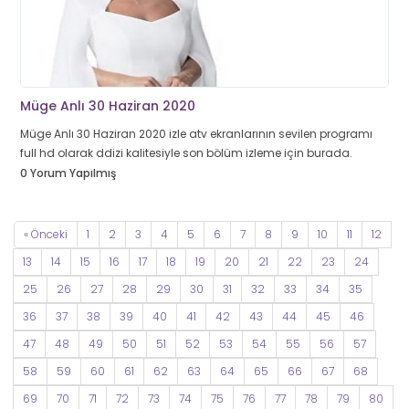
Müge Anlı 30 Haziran 2020
Müge Anlı 30 Haziran 2020 izle atv ekranlarının sevilen programı
full hd olarak ddizi kalitesiyle son bölüm izleme için burada.
0 Yorum Yapılmış
« Önceki
1
2
3
4
5
6
7
8
9
10
11
12
13
14
15
16
17
18
19
20
21
22
23
24
25
26
27
28
29
30
31
32
33
34
35
36
37
38
39
40
41
42
43
44
45
46
47
48
49
50
51
52
53
54
55
56
57
58
59
60
61
62
63
64
65
66
67
68
69
70
71
72
73
74
75
76
77
78
79
80