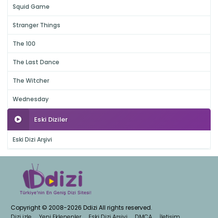
Squid Game
Stranger Things
The 100
The Last Dance
The Witcher
Wednesday
Eski Diziler
Eski Dizi Arşivi
Copyright © 2008-2026 Ddizi All rights reserved.
Dizi izle
Yeni Eklenenler
Eski Dizi Arşivi
DMCA
İletişim