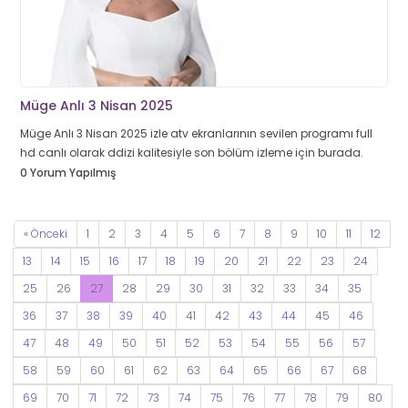
Müge Anlı 3 Nisan 2025
Müge Anlı 3 Nisan 2025 izle atv ekranlarının sevilen programı full
hd canlı olarak ddizi kalitesiyle son bölüm izleme için burada.
0 Yorum Yapılmış
« Önceki
1
2
3
4
5
6
7
8
9
10
11
12
13
14
15
16
17
18
19
20
21
22
23
24
25
26
27
28
29
30
31
32
33
34
35
36
37
38
39
40
41
42
43
44
45
46
47
48
49
50
51
52
53
54
55
56
57
58
59
60
61
62
63
64
65
66
67
68
69
70
71
72
73
74
75
76
77
78
79
80