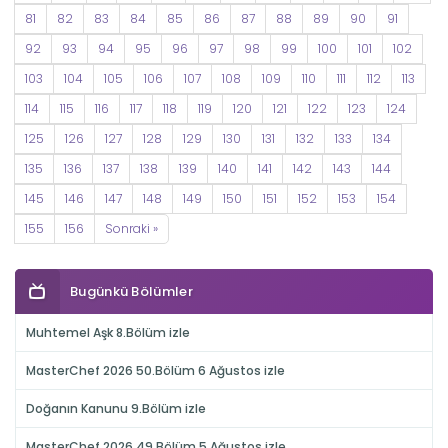
81
82
83
84
85
86
87
88
89
90
91
92
93
94
95
96
97
98
99
100
101
102
103
104
105
106
107
108
109
110
111
112
113
114
115
116
117
118
119
120
121
122
123
124
125
126
127
128
129
130
131
132
133
134
135
136
137
138
139
140
141
142
143
144
145
146
147
148
149
150
151
152
153
154
155
156
Sonraki »
Bugünkü Bölümler
Muhtemel Aşk 8.Bölüm izle
MasterChef 2026 50.Bölüm 6 Ağustos izle
Doğanın Kanunu 9.Bölüm izle
MasterChef 2026 49.Bölüm 5 Ağustos izle