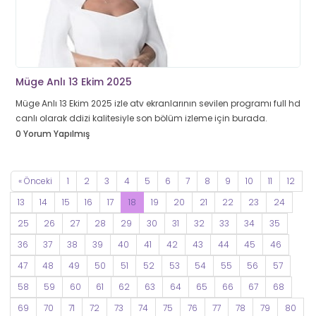
Müge Anlı 13 Ekim 2025
Müge Anlı 13 Ekim 2025 izle atv ekranlarının sevilen programı full hd
canlı olarak ddizi kalitesiyle son bölüm izleme için burada.
0 Yorum Yapılmış
« Önceki
1
2
3
4
5
6
7
8
9
10
11
12
13
14
15
16
17
18
19
20
21
22
23
24
25
26
27
28
29
30
31
32
33
34
35
36
37
38
39
40
41
42
43
44
45
46
47
48
49
50
51
52
53
54
55
56
57
58
59
60
61
62
63
64
65
66
67
68
69
70
71
72
73
74
75
76
77
78
79
80