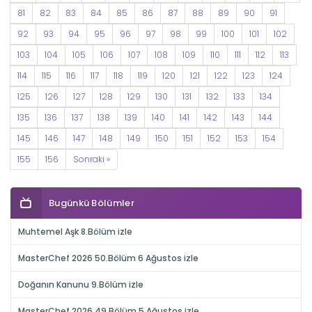
81
82
83
84
85
86
87
88
89
90
91
92
93
94
95
96
97
98
99
100
101
102
103
104
105
106
107
108
109
110
111
112
113
114
115
116
117
118
119
120
121
122
123
124
125
126
127
128
129
130
131
132
133
134
135
136
137
138
139
140
141
142
143
144
145
146
147
148
149
150
151
152
153
154
155
156
Sonraki »
Bugünkü Bölümler
Muhtemel Aşk 8.Bölüm izle
MasterChef 2026 50.Bölüm 6 Ağustos izle
Doğanın Kanunu 9.Bölüm izle
MasterChef 2026 49.Bölüm 5 Ağustos izle