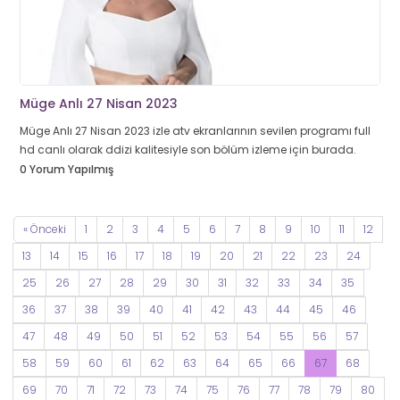
Müge Anlı 27 Nisan 2023
Müge Anlı 27 Nisan 2023 izle atv ekranlarının sevilen programı full
hd canlı olarak ddizi kalitesiyle son bölüm izleme için burada.
0 Yorum Yapılmış
« Önceki
1
2
3
4
5
6
7
8
9
10
11
12
13
14
15
16
17
18
19
20
21
22
23
24
25
26
27
28
29
30
31
32
33
34
35
36
37
38
39
40
41
42
43
44
45
46
47
48
49
50
51
52
53
54
55
56
57
58
59
60
61
62
63
64
65
66
67
68
69
70
71
72
73
74
75
76
77
78
79
80