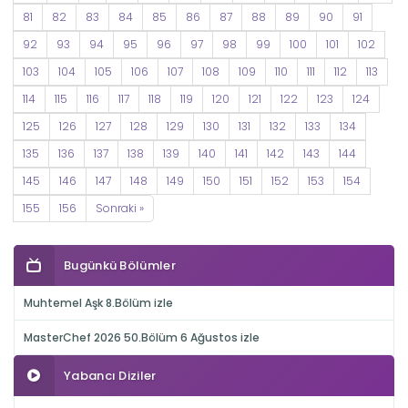
81
82
83
84
85
86
87
88
89
90
91
92
93
94
95
96
97
98
99
100
101
102
103
104
105
106
107
108
109
110
111
112
113
114
115
116
117
118
119
120
121
122
123
124
125
126
127
128
129
130
131
132
133
134
135
136
137
138
139
140
141
142
143
144
145
146
147
148
149
150
151
152
153
154
155
156
Sonraki »
Bugünkü Bölümler
Muhtemel Aşk 8.Bölüm izle
MasterChef 2026 50.Bölüm 6 Ağustos izle
Yabancı Diziler