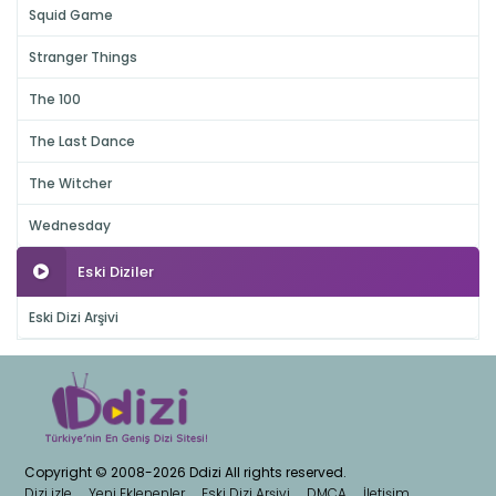
Squid Game
Stranger Things
The 100
The Last Dance
The Witcher
Wednesday
Eski Diziler
Eski Dizi Arşivi
Copyright © 2008-2026 Ddizi All rights reserved.
Dizi izle
Yeni Eklenenler
Eski Dizi Arşivi
DMCA
İletişim