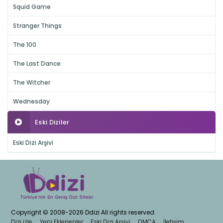
Squid Game
Stranger Things
The 100
The Last Dance
The Witcher
Wednesday
Eski Diziler
Eski Dizi Arşivi
Copyright © 2008-2026 Ddizi All rights reserved.
Dizi izle
Yeni Eklenenler
Eski Dizi Arşivi
DMCA
İletişim