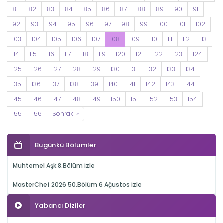
81
82
83
84
85
86
87
88
89
90
91
92
93
94
95
96
97
98
99
100
101
102
103
104
105
106
107
108
109
110
111
112
113
114
115
116
117
118
119
120
121
122
123
124
125
126
127
128
129
130
131
132
133
134
135
136
137
138
139
140
141
142
143
144
145
146
147
148
149
150
151
152
153
154
155
156
Sonraki »
Bugünkü Bölümler
Muhtemel Aşk 8.Bölüm izle
MasterChef 2026 50.Bölüm 6 Ağustos izle
Yabancı Diziler