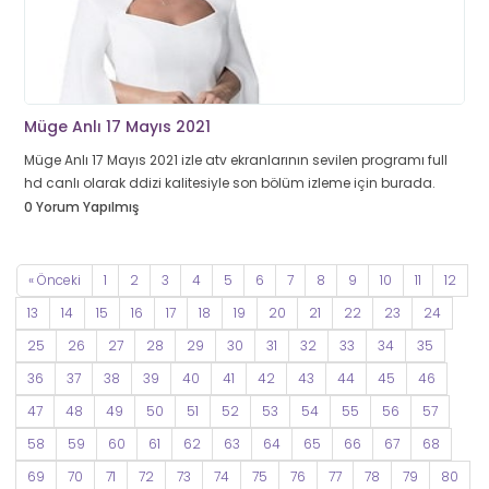
Müge Anlı 17 Mayıs 2021
Müge Anlı 17 Mayıs 2021 izle atv ekranlarının sevilen programı full
hd canlı olarak ddizi kalitesiyle son bölüm izleme için burada.
0 Yorum Yapılmış
« Önceki
1
2
3
4
5
6
7
8
9
10
11
12
13
14
15
16
17
18
19
20
21
22
23
24
25
26
27
28
29
30
31
32
33
34
35
36
37
38
39
40
41
42
43
44
45
46
47
48
49
50
51
52
53
54
55
56
57
58
59
60
61
62
63
64
65
66
67
68
69
70
71
72
73
74
75
76
77
78
79
80