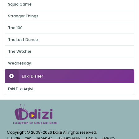
Squid Game
Stranger Things
The 100
The Last Dance
The Witcher
Wednesday
Eski Diziler
Eski Dizi Arşivi
Copyright © 2008-2026 Ddizi All rights reserved.
Dizi izle
Yeni Eklenenler
Eski Dizi Arşivi
DMCA
İletişim