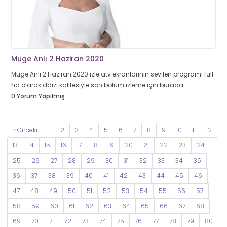
Müge Anlı 2 Haziran 2020
Müge Anlı 2 Haziran 2020 izle atv ekranlarının sevilen programı full
hd olarak ddizi kalitesiyle son bölüm izleme için burada.
0 Yorum Yapılmış
« Önceki
1
2
3
4
5
6
7
8
9
10
11
12
13
14
15
16
17
18
19
20
21
22
23
24
25
26
27
28
29
30
31
32
33
34
35
36
37
38
39
40
41
42
43
44
45
46
47
48
49
50
51
52
53
54
55
56
57
58
59
60
61
62
63
64
65
66
67
68
69
70
71
72
73
74
75
76
77
78
79
80