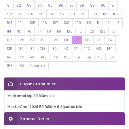
81
82
83
84
85
86
87
88
89
90
91
92
93
94
95
96
97
98
99
100
101
102
103
104
105
106
107
108
109
110
111
112
113
114
115
116
117
118
119
120
121
122
123
124
125
126
127
128
129
130
131
132
133
134
135
136
137
138
139
140
141
142
143
144
145
146
147
148
149
150
151
152
153
154
155
156
Sonraki »
Bugünkü Bölümler
Muhtemel Aşk 8.Bölüm izle
MasterChef 2026 50.Bölüm 6 Ağustos izle
Yabancı Diziler