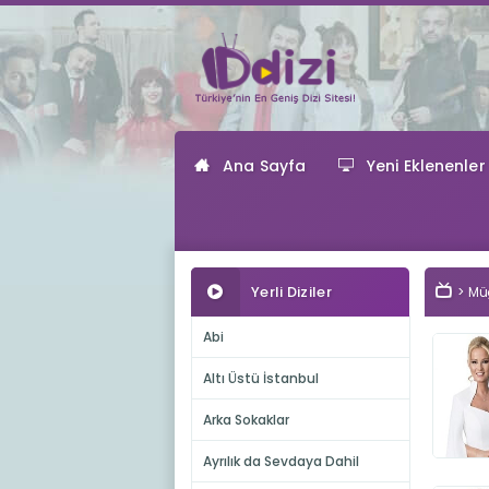
Ana Sayfa
Yeni Eklenenler
Yerli Diziler
Müg
Abi
Altı Üstü İstanbul
Arka Sokaklar
Ayrılık da Sevdaya Dahil