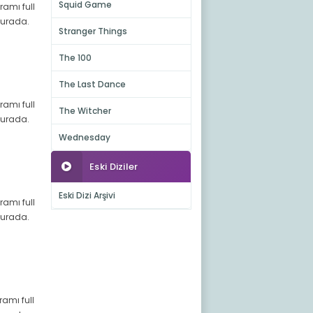
Squid Game
ramı full
 burada.
Stranger Things
The 100
The Last Dance
ramı full
The Witcher
 burada.
Wednesday
Eski Diziler
Eski Dizi Arşivi
ramı full
 burada.
ramı full