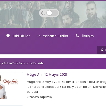
Eski Diziler
Yabancı Diziler
İletişim
e Anlı ile Tatlı Sert son bölüm izle
Müge Anlı 12 Mayıs 2021
Müge Anlı 12 Mayıs 2021 izle atv ekranlarının sevilen pr
full hd canlı olarak ddizi kalitesiyle son bölüm izleme iç
burada.
0 Yorum Yapılmış