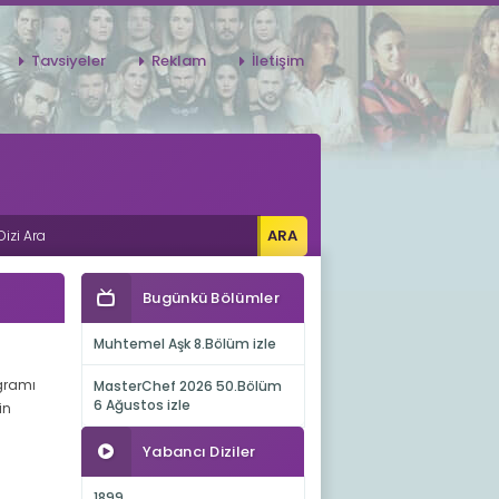
Tavsiyeler
Reklam
İletişim
Bugünkü Bölümler
Muhtemel Aşk 8.Bölüm izle
ogramı
MasterChef 2026 50.Bölüm
6 Ağustos izle
in
Yabancı Diziler
1899