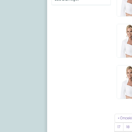
« Önceki
17
18