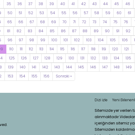
4
35
36
37
38
39
40
41
42
43
44
45
46
9
50
51
52
53
54
55
56
57
58
59
60
61
4
65
66
67
68
69
70
71
72
73
74
75
76
0
81
82
83
84
85
86
87
88
89
90
91
92
5
96
97
98
99
100
101
102
103
104
105
106
09
110
111
112
113
114
115
116
117
118
119
120
121
24
125
126
127
128
129
130
131
132
133
134
135
8
139
140
141
142
143
144
145
146
147
148
149
2
153
154
155
156
Sonraki »
Dizi izle
Yeni Eklenenl
Sitemizde yer verilen 
alınmaktadır.Videola
içeriğinden sitemiz ya
rved.
Sitemizden kaldırılması