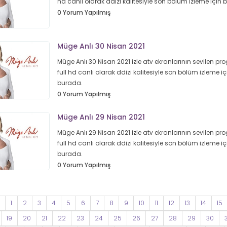
hd canlı olarak ddizi kalitesiyle son bölüm izleme için
0 Yorum Yapılmış
Müge Anlı 30 Nisan 2021
Müge Anlı 30 Nisan 2021 izle atv ekranlarının sevilen pr
full hd canlı olarak ddizi kalitesiyle son bölüm izleme iç
burada.
0 Yorum Yapılmış
Müge Anlı 29 Nisan 2021
Müge Anlı 29 Nisan 2021 izle atv ekranlarının sevilen pr
full hd canlı olarak ddizi kalitesiyle son bölüm izleme iç
burada.
0 Yorum Yapılmış
1
2
3
4
5
6
7
8
9
10
11
12
13
14
15
19
20
21
22
23
24
25
26
27
28
29
30
3