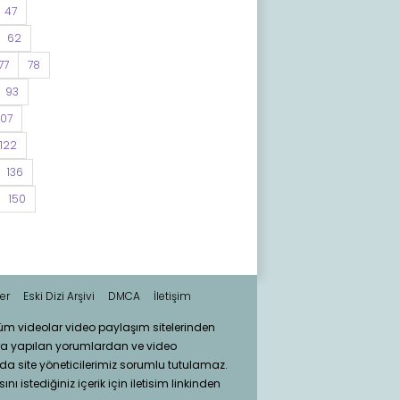
47
62
77
78
93
107
122
136
150
er
Eski Dizi Arşivi
DMCA
İletişim
tüm videolar video paylaşım sitelerinden
ra yapılan yorumlardan ve video
da site yöneticilerimiz sorumlu tutulamaz.
nı istediğiniz içerik için iletisim linkinden