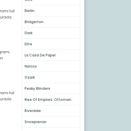
Berlin
ramı full
 burada.
Bridgerton
Dark
Elite
ogramı
La Casa De Papel
in
Narcos
Ozark
Peaky Blinders
ramı full
 burada.
Rise Of Empires: Ottoman
Riverdale
Snowpiercer