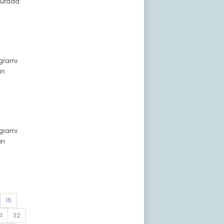
 burada.
ogramı
in
ogramı
in
16
1
32