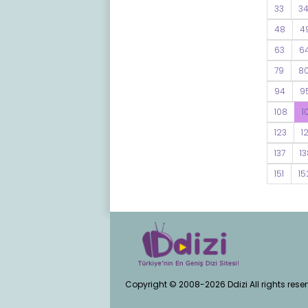
33
3
48
4
63
6
79
8
94
9
108
1
123
1
137
13
151
15
Copyright © 2008-2026 Ddizi All rights rese