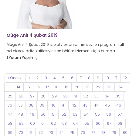
Müge Anlı 4 Şubat 2019
Müge Anlı 4 Şubat 2019 izle atv ekranlarının sevilen programı full
hd olarak ddizi kalitesiyle son bölüm izlemeniz için burada.
1 Yorum Yapılmış
« Önceki
1
2
3
4
5
6
7
8
9
10
11
12
13
14
15
16
17
18
19
20
21
22
23
24
25
26
27
28
29
30
31
32
33
34
35
36
37
38
39
40
41
42
43
44
45
46
47
48
49
50
51
52
53
54
55
56
57
58
59
60
61
62
63
64
65
66
67
68
69
70
71
72
73
74
75
76
77
78
79
80