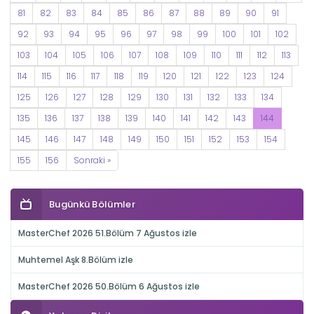
81
82
83
84
85
86
87
88
89
90
91
92
93
94
95
96
97
98
99
100
101
102
103
104
105
106
107
108
109
110
111
112
113
114
115
116
117
118
119
120
121
122
123
124
125
126
127
128
129
130
131
132
133
134
135
136
137
138
139
140
141
142
143
144
145
146
147
148
149
150
151
152
153
154
155
156
Sonraki »
Bugünkü Bölümler
MasterChef 2026 51.Bölüm 7 Ağustos izle
Muhtemel Aşk 8.Bölüm izle
MasterChef 2026 50.Bölüm 6 Ağustos izle