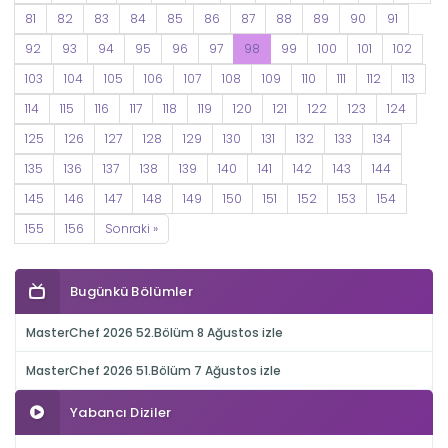
81
82
83
84
85
86
87
88
89
90
91
92
93
94
95
96
97
98
99
100
101
102
103
104
105
106
107
108
109
110
111
112
113
114
115
116
117
118
119
120
121
122
123
124
125
126
127
128
129
130
131
132
133
134
135
136
137
138
139
140
141
142
143
144
145
146
147
148
149
150
151
152
153
154
155
156
Sonraki »
Bugünkü Bölümler
MasterChef 2026 52.Bölüm 8 Ağustos izle
MasterChef 2026 51.Bölüm 7 Ağustos izle
Yabancı Diziler