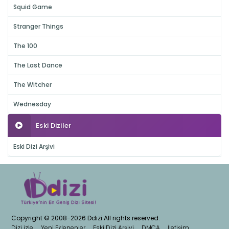
Squid Game
Stranger Things
The 100
The Last Dance
The Witcher
Wednesday
Eski Diziler
Eski Dizi Arşivi
Copyright © 2008-2026 Ddizi All rights reserved.
Dizi izle
Yeni Eklenenler
Eski Dizi Arşivi
DMCA
İletişim