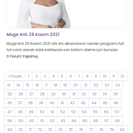
Müge Anlı 29 Kasım 2021
Müge Anlı 29 Kasım 2021 izle atv ekranlarının sevilen programı full
hd canlı olarak ddizi kalitesiyle son bölüm izleme için burada.
0 Yorum Yapılmış
« Önceki
1
2
3
4
5
6
7
8
9
10
11
12
13
14
15
16
17
18
19
20
21
22
23
24
25
26
27
28
29
30
31
32
33
34
35
36
37
38
39
40
41
42
43
44
45
46
47
48
49
50
51
52
53
54
55
56
57
58
59
60
61
62
63
64
65
66
67
68
69
70
71
72
73
74
75
76
77
78
79
80