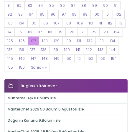
81
82
83
84
85
86
87
88
89
90
91
92
93
94
95
96
97
98
99
100
101
102
103
104
105
106
107
108
109
110
111
112
113
114
115
116
117
118
119
120
121
122
123
124
125
126
127
128
129
130
131
132
133
134
135
136
137
138
139
140
141
142
143
144
145
146
147
148
149
150
151
152
153
154
155
156
Sonraki »
Bugünkü Bölümler
Muhtemel Aşk 8.Bölüm izle
MasterChef 2026 50.Bölüm 6 Ağustos izle
Doğanın Kanunu 9.Bölüm izle
MasterChef 2026 49.Bölüm 5 Ağustos izle