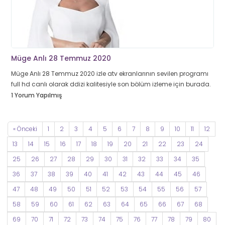
Müge Anlı 28 Temmuz 2020
Müge Anlı 28 Temmuz 2020 izle atv ekranlarının sevilen programı
full hd canlı olarak ddizi kalitesiyle son bölüm izleme için burada.
1 Yorum Yapılmış
« Önceki
1
2
3
4
5
6
7
8
9
10
11
12
13
14
15
16
17
18
19
20
21
22
23
24
25
26
27
28
29
30
31
32
33
34
35
36
37
38
39
40
41
42
43
44
45
46
47
48
49
50
51
52
53
54
55
56
57
58
59
60
61
62
63
64
65
66
67
68
69
70
71
72
73
74
75
76
77
78
79
80