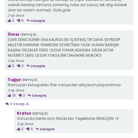
sabah kaldırıp idmana zorlamış, hala da sonuç tek atışı basket
olan bir adam, komedi. Güle güle.
3 ay önce
2
6
Cevapla
Ömer
demiş ki;
EGER DENİZ ELENİR LİNA KALIRSA BU İŞ BİTMİŞ TİR DAHA SEYREDİP
MİLLETİN HAKKININ YENMESİNİ SEYRETNEM YAZIK GUNAH BARIŞIN
BAŞINA GELENLER DERS OLSUN YUNAN ADASINA GELEN İHTAR
MUSİBETİ DERS OLSUN YOKSA BİR DAHAKİNE MOKOKO
3 ay önce
3
0
Cevapla
Tuğçe
demiş ki;
Ramazan konuşurken 15er saniye ileri atlıyorum,dayanılmaz
3 ay önce
19
3
Cevapla
3 Cevap
Kratos
demiş ki;
Sonunda benle aynı fikirde biri. Teşekkürler KRALİÇEM >3
3 ay önce
3
4
Cevapla