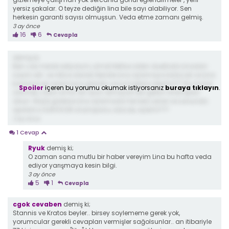
yersiz şakalar. O teyze dediğin lina bile sayı alabiliyor. Sen
herkesin garanti sayısı olmuşsun. Veda etme zamanı gelmiş.
3 ay önce
16
6
Cevapla
demiş ki;
Ben cok merak ediyorum, simdi Nefise zaten duelloda Linadan
sayini alir. ve nitice olarak Denizle Lina oylamaya kalacak ve Lina
kazanacak oylamaya göre Bu sizce hakksiz deyilmi?? Bu kadar
Spoiler
içeren bu yorumu okumak istiyorsanız
buraya tıklayın
.
zahmet, caba ve hic bir oyun almayan biri gelsin shampion
olsun. Böyle giderse Lina oylamada her kesi yener ve sonunda
apdalca SURVIVOR shampionu olacak, öylemi???
3 ay önce
1 Cevap
Ryuk
demiş ki;
O zaman sana mutlu bir haber vereyim Lina bu hafta veda
ediyor yarışmaya kesin bilgi.
3 ay önce
5
1
Cevapla
cgok cevaben
demiş ki;
Stannis ve Kratos beyler.. birsey soylememe gerek yok,
yorumcular gerekli cevapları vermişler sağolsunlar.. an itibariyle