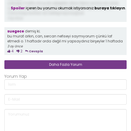
yaklaşık 2 hafta önce, bir sebepten ötürü Deniz ve Lina nın arası
Spoiler
içeren bu yorumu okumak istiyorsanız
buraya tıklayın
.
açılacak demiştim bugün ilk sinyalleri geldi. Ayrıca Lina nın
Cana karşı tavırları da sertleşmeye başladı
3 ay önce
suegece
demiş ki;
bu murat arkın, can, sercan nefiseyi saymıyorum çünkü laf
etmedi o. 1 haftadır orda değil mi yapsaydınız birşeyler 1 haftada
3 ay önce
4
2
Cevapla
Daha Fazla Yorum
Yorum Yap