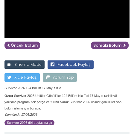
Önceki Bölüm
Sonraki Bölüm
Sinema Modu
Facebook Paylaş
X'de Paylaş
Yorum Yap
Survivor 2026 124.Bölüm 17 Mayıs izle
Özet:
Survivor 2026 Ünlüler Gönüllüler 124.Bölüm izle Full 17 Mayıs tarihli tv8
yarışma programı tek parça ve full hd olarak Survivor 2026 ünlüler gönüllüler son
bölüm izleme için burada.
Yayınlandı: 17/05/2026
Survivor 2026 dizi sayfasina git