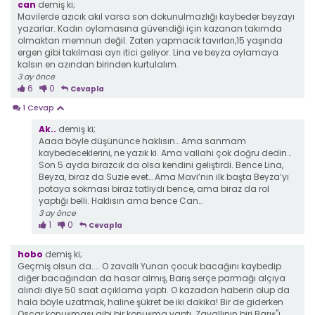
can
demiş ki;
Mavilerde azıcık akıl varsa son dokunulmazlığı kaybeder beyzayı
yazarlar. Kadın oylamasına güvendiği için kazanan takımda
olmaktan memnun değil. Zaten yapmacık tavırları,15 yaşında
ergen gibi takılması ayrı itici geliyor. Lina ve beyza oylamaya
kalsın en azından birinden kurtulalım.
3 ay önce
6
0
Cevapla
1 Cevap
Ak..
demiş ki;
Aaaa böyle düşününce haklısın… Ama sanmam
kaybedeceklerini, ne yazık ki. Ama vallahi çok doğru dedin…
Son 5 ayda birazcık da olsa kendini geliştirdi. Bence Lina,
Beyza, biraz da Suzie evet… Ama Mavi’nin ilk başta Beyza’yı
potaya sokması biraz tatlıydı bence, ama biraz da rol
yaptığı belli. Haklısın ama bence Can…
3 ay önce
1
0
Cevapla
hobo
demiş ki;
Geçmiş olsun da.... O zavallı Yunan çocuk bacağını kaybedip
diğer bacağından da hasar almış, Barış serçe parmağı alçıya
alındı diye 50 saat açıklama yaptı. O kazadan haberin olup da
hala böyle uzatmak, haline şükret be iki dakika! Bir de giderken
Oscar konuşması gibi bir konuşma yaptı. Zavallının biri Barış"ı