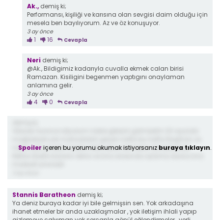
Ak.,
demiş ki;
Performansı, kişiliği ve karısına olan sevgisi daim olduğu için
mesela ben bayılıyorum. Az ve öz konuşuyor.
3 ay önce
1
16
Cevapla
Neri
demiş ki;
@Ak., Bildigimiz kadarıyla cuvalla ekmek calan birisi
Ramazan. Kisiligini begenmen yaptıgını onaylaman
anlamına gelir.
3 ay önce
4
0
Cevapla
demiş ki;
Yıllardır Survivor izliyorum nobre gibisini görmedim 20 oyunda
mağlubiyet yok mahsalalah geçen hafta bu hafta Nagihan ve
Spoiler
içeren bu yorumu okumak istiyorsanız
buraya tıklayın
.
nobre çok iyi takım kurdu helal olsun kırmızılar da bakarsak
Nefise düello kazanır deniz ve Lina arasında oylama olursa Lina
malesef yine kalır
3 ay önce
Stannis Baratheon
demiş ki;
Ya deniz buraya kadar iyi bile gelmişsin sen. Yok arkadaşına
ihanet etmeler bir anda uzaklaşmalar , yok iletişim ihlali yapıp
gizlemeye çalışman yok sercanla gönül eğlendirmeler , yerli