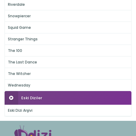
Riverdale
Snowpiercer
Squid Game
Stranger Things
The 100
The Last Dance
The Witcher
Wednesday
Eski Diziler
Eski Dizi Arşivi