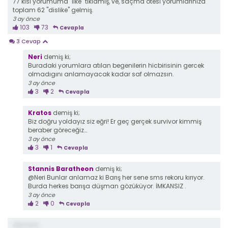
77 kisi yorumuma "like" tıklamış, ve, saçma ötesi yorumlarınıza
toplam 62 "dislike" gelmiş.
3 ay önce
103
73
Cevapla
3 Cevap
Neri
demiş ki;
Buradaki yorumlara atılan begenilerin hicbirisinin gercek
olmadıgını anlamayacak kadar saf olmazsın.
3 ay önce
3
2
Cevapla
Kratos
demiş ki;
Biz doğru yoldayız siz eğri! Er geç gerçek survivor kimmiş
beraber göreceğiz…
3 ay önce
3
1
Cevapla
Stannis Baratheon
demiş ki;
@Neri Bunlar anlamaz ki Barış her sene sms rekoru kırıyor.
Burda herkes barışa düşman gözüküyor. İMKANSIZ .
3 ay önce
2
0
Cevapla
demiş ki;