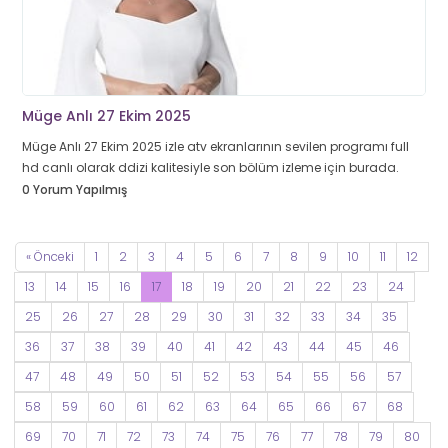
Müge Anlı 27 Ekim 2025
Müge Anlı 27 Ekim 2025 izle atv ekranlarının sevilen programı full
hd canlı olarak ddizi kalitesiyle son bölüm izleme için burada.
0 Yorum Yapılmış
« Önceki
1
2
3
4
5
6
7
8
9
10
11
12
13
14
15
16
17
18
19
20
21
22
23
24
25
26
27
28
29
30
31
32
33
34
35
36
37
38
39
40
41
42
43
44
45
46
47
48
49
50
51
52
53
54
55
56
57
58
59
60
61
62
63
64
65
66
67
68
69
70
71
72
73
74
75
76
77
78
79
80