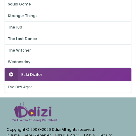
Squid Game
Stranger Things
The 100
The Last Dance
The Witcher
Wednesday
Eski Diziler
Eski Dizi Arşivi
Copyright © 2008-2026 Ddizi All rights reserved.
Dizi izle
Yeni Eklenenler
Eski Dizi Arşivi
DMCA
İletişim