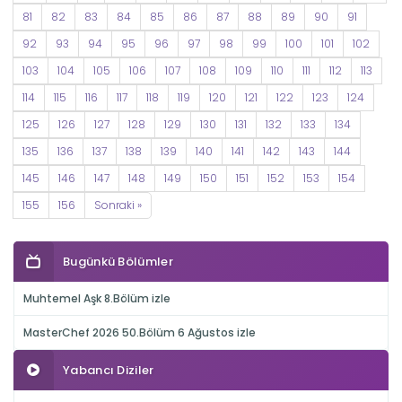
81
82
83
84
85
86
87
88
89
90
91
92
93
94
95
96
97
98
99
100
101
102
103
104
105
106
107
108
109
110
111
112
113
114
115
116
117
118
119
120
121
122
123
124
125
126
127
128
129
130
131
132
133
134
135
136
137
138
139
140
141
142
143
144
145
146
147
148
149
150
151
152
153
154
155
156
Sonraki »
Bugünkü Bölümler
Muhtemel Aşk 8.Bölüm izle
MasterChef 2026 50.Bölüm 6 Ağustos izle
Yabancı Diziler