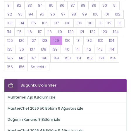
81
82
83
84
85
86
87
88
89
90
91
92
93
94
95
96
97
98
99
100
101
102
103
104
105
106
107
108
109
110
111
112
113
114
115
116
117
118
119
120
121
122
123
124
125
126
127
128
129
130
131
132
133
134
135
136
137
138
139
140
141
142
143
144
145
146
147
148
149
150
151
152
153
154
155
156
Sonraki »
Bugünkü Bölümler
Muhtemel Aşk 8.Bölüm izle
MasterChef 2026 50.Bölüm 6 Ağustos izle
Doğanın Kanunu 9.Bölüm izle
MasterChef 2026 49.Bölüm 5 Ağustos izle