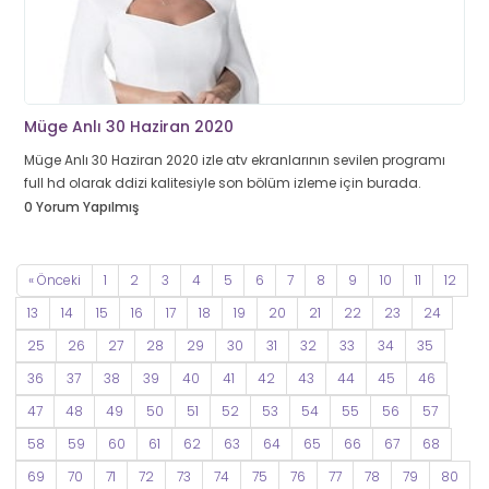
Müge Anlı 30 Haziran 2020
Müge Anlı 30 Haziran 2020 izle atv ekranlarının sevilen programı
full hd olarak ddizi kalitesiyle son bölüm izleme için burada.
0 Yorum Yapılmış
« Önceki
1
2
3
4
5
6
7
8
9
10
11
12
13
14
15
16
17
18
19
20
21
22
23
24
25
26
27
28
29
30
31
32
33
34
35
36
37
38
39
40
41
42
43
44
45
46
47
48
49
50
51
52
53
54
55
56
57
58
59
60
61
62
63
64
65
66
67
68
69
70
71
72
73
74
75
76
77
78
79
80