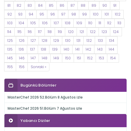
81
82
83
84
85
86
87
88
89
90
91
92
93
94
95
96
97
98
99
100
101
102
103
104
105
106
107
108
109
110
111
112
113
114
115
116
117
118
119
120
121
122
123
124
125
126
127
128
129
130
131
132
133
134
135
136
137
138
139
140
141
142
143
144
145
146
147
148
149
150
151
152
153
154
155
156
Sonraki »
Bugünkü Bölümler
MasterChef 2026 52.Bölüm 8 Ağustos izle
MasterChef 2026 51.Bölüm 7 Ağustos izle
Yabancı Diziler