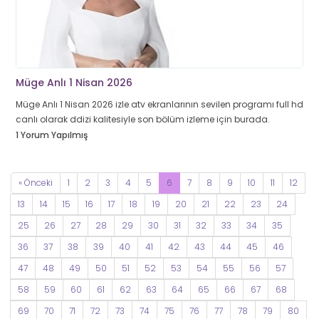
Müge Anlı 1 Nisan 2026
Müge Anlı 1 Nisan 2026 izle atv ekranlarının sevilen programı full hd
canlı olarak ddizi kalitesiyle son bölüm izleme için burada.
1 Yorum Yapılmış
« Önceki
1
2
3
4
5
6
7
8
9
10
11
12
13
14
15
16
17
18
19
20
21
22
23
24
25
26
27
28
29
30
31
32
33
34
35
36
37
38
39
40
41
42
43
44
45
46
47
48
49
50
51
52
53
54
55
56
57
58
59
60
61
62
63
64
65
66
67
68
69
70
71
72
73
74
75
76
77
78
79
80