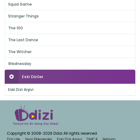
Squid Game
Stranger Things
The 100
The Last Dance
The Witcher
Wednesday
Eski Diziler
Eski Dizi Arşivi
Copyright © 2008-2026 Ddizi All rights reserved.
Dizi izle
Yeni Eklenenler
Eski Dizi Arşivi
DMCA
İletişim