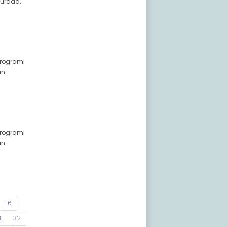
 burada.
 programı
in
 programı
in
16
1
32