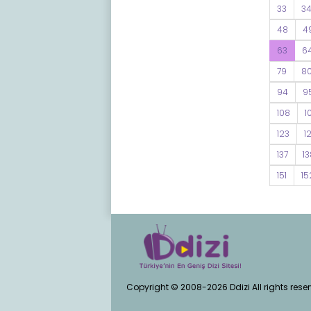
33
3
48
4
63
6
79
8
94
9
108
1
123
1
137
13
151
15
Copyright © 2008-2026 Ddizi All rights rese