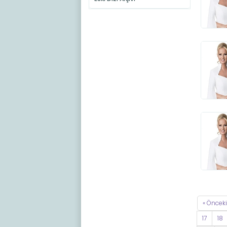
« Önceki
17
18