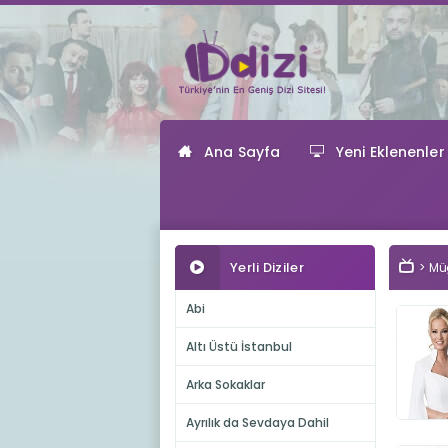
Ana Sayfa
Yeni Eklenenler
Yerli Diziler
Müg
Abi
Altı Üstü İstanbul
Arka Sokaklar
Ayrılık da Sevdaya Dahil