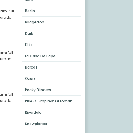
Berlin
ramı full
 burada.
Bridgerton
Dark
Elite
amı full
La Casa De Papel
 burada.
Narcos
Ozark
Peaky Blinders
amı full
 burada.
Rise Of Empires: Ottoman
Riverdale
Snowpiercer