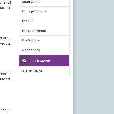
Squid Game
amı full
 burada.
Stranger Things
The 100
The Last Dance
amı full
The Witcher
 burada.
Wednesday
Eski Diziler
Eski Dizi Arşivi
amı full
 burada.
amı full