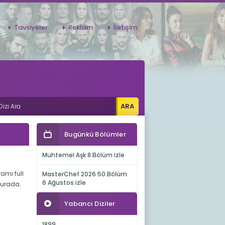
Tavsiyeler
Reklam
İletişim
Bugünkü Bölümler
Muhtemel Aşk 8.Bölüm izle
ramı full
MasterChef 2026 50.Bölüm
6 Ağustos izle
 burada.
Yabancı Diziler
1899