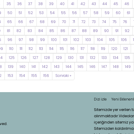
4
35
36
37
38
39
40
41
42
43
44
45
46
9
50
51
52
53
54
55
56
57
58
59
60
61
4
65
66
67
68
69
70
71
72
73
74
75
76
0
81
82
83
84
85
86
87
88
89
90
91
92
5
96
97
98
99
100
101
102
103
104
105
106
09
110
111
112
113
114
115
116
117
118
119
120
121
24
125
126
127
128
129
130
131
132
133
134
135
8
139
140
141
142
143
144
145
146
147
148
149
2
153
154
155
156
Sonraki »
Dizi izle
Yeni Eklenenl
Sitemizde yer verilen 
alınmaktadır.Videola
içeriğinden sitemiz ya
rved.
Sitemizden kaldırılması