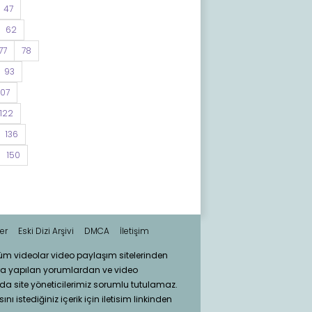
47
62
77
78
93
107
122
136
150
er
Eski Dizi Arşivi
DMCA
İletişim
tüm videolar video paylaşım sitelerinden
ra yapılan yorumlardan ve video
da site yöneticilerimiz sorumlu tutulamaz.
nı istediğiniz içerik için iletisim linkinden