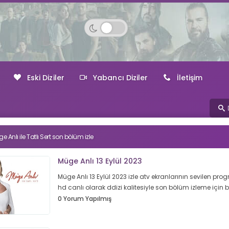
Eski Diziler
Yabancı Diziler
İletişim
e Anlı ile Tatlı Sert son bölüm izle
Müge Anlı 13 Eylül 2023
Müge Anlı 13 Eylül 2023 izle atv ekranlarının sevilen prog
hd canlı olarak ddizi kalitesiyle son bölüm izleme için
0 Yorum Yapılmış