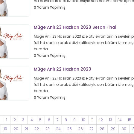
hd canlı olarak ddizi kalitesiyle son bölüm izleme için
0 Yorum Yapılmış
Müge Anlı 23 Haziran 2023 Sezon Finali
Müge Anlı 23 Haziran 2023 izle atv ekranlarının sevilen
full hd canlı olarak ddizi kalitesiyle son bölüm izleme iç
burada.
0 Yorum Yapılmış
Müge Anlı 22 Haziran 2023
Müge Anlı 22 Haziran 2023 izle atv ekranlarının sevilen
full hd canlı olarak ddizi kalitesiyle son bölüm izleme iç
burada.
0 Yorum Yapılmış
1
2
3
4
5
6
7
8
9
10
11
12
13
14
15
19
20
21
22
23
24
25
26
27
28
29
30
3