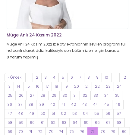
Müge Anlı 24 Kasım 2022
Müge Anlı 24 Kasım 2022 izle atv ekranlarının sevilen programı full
hd canlı olarak ddizi kalitesiyle son bölüm izleme için burada.
0 Yorum Yapılmış
« Önceki
1
2
3
4
5
6
7
8
9
10
11
12
13
14
15
16
17
18
19
20
21
22
23
24
25
26
27
28
29
30
31
32
33
34
35
36
37
38
39
40
41
42
43
44
45
46
47
48
49
50
51
52
53
54
55
56
57
58
59
60
61
62
63
64
65
66
67
68
69
70
71
72
73
74
75
76
77
78
79
80