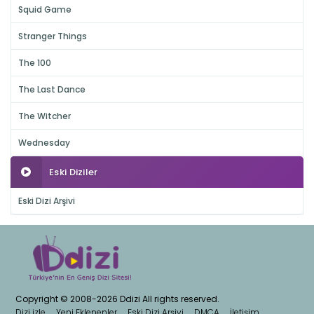
Squid Game
Stranger Things
The 100
The Last Dance
The Witcher
Wednesday
Eski Diziler
Eski Dizi Arşivi
Copyright © 2008-2026 Ddizi All rights reserved.
Dizi izle
Yeni Eklenenler
Eski Dizi Arşivi
DMCA
İletişim