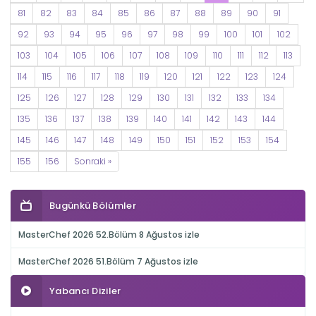
81
82
83
84
85
86
87
88
89
90
91
92
93
94
95
96
97
98
99
100
101
102
103
104
105
106
107
108
109
110
111
112
113
114
115
116
117
118
119
120
121
122
123
124
125
126
127
128
129
130
131
132
133
134
135
136
137
138
139
140
141
142
143
144
145
146
147
148
149
150
151
152
153
154
155
156
Sonraki »
Bugünkü Bölümler
MasterChef 2026 52.Bölüm 8 Ağustos izle
MasterChef 2026 51.Bölüm 7 Ağustos izle
Yabancı Diziler