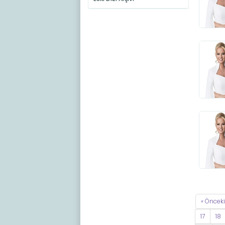
« Önceki
17
18