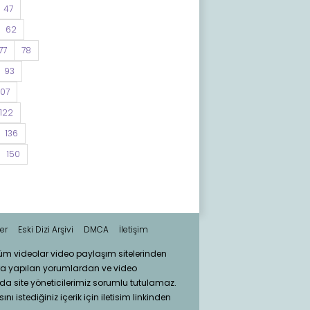
47
62
77
78
93
107
122
136
150
er
Eski Dizi Arşivi
DMCA
İletişim
tüm videolar video paylaşım sitelerinden
ra yapılan yorumlardan ve video
da site yöneticilerimiz sorumlu tutulamaz.
nı istediğiniz içerik için iletisim linkinden