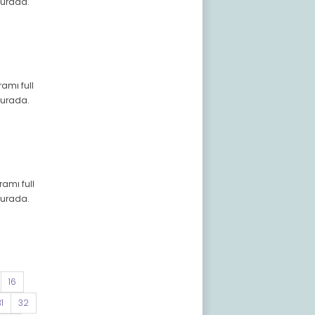
 burada.
ramı full
 burada.
ramı full
 burada.
16
1
32