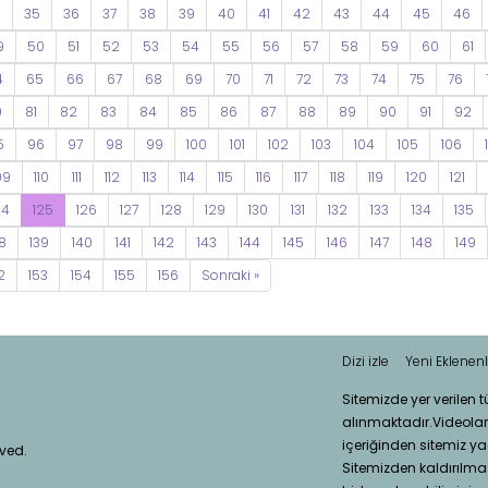
4
35
36
37
38
39
40
41
42
43
44
45
46
9
50
51
52
53
54
55
56
57
58
59
60
61
4
65
66
67
68
69
70
71
72
73
74
75
76
0
81
82
83
84
85
86
87
88
89
90
91
92
5
96
97
98
99
100
101
102
103
104
105
106
09
110
111
112
113
114
115
116
117
118
119
120
121
24
125
126
127
128
129
130
131
132
133
134
135
8
139
140
141
142
143
144
145
146
147
148
149
2
153
154
155
156
Sonraki »
Dizi izle
Yeni Eklenenl
Sitemizde yer verilen 
alınmaktadır.Videola
içeriğinden sitemiz ya
rved.
Sitemizden kaldırılması