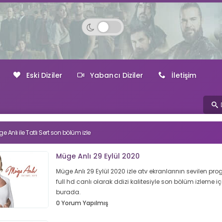
Eski Diziler
Yabancı Diziler
İletişim
e Anlı ile Tatlı Sert son bölüm izle
Müge Anlı 29 Eylül 2020
Müge Anlı 29 Eylül 2020 izle atv ekranlarının sevilen pr
full hd canlı olarak ddizi kalitesiyle son bölüm izleme iç
burada.
0 Yorum Yapılmış