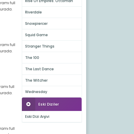
Rise Of Empires: Ottoman
ramı full
 burada.
Riverdale
Snowpiercer
Squid Game
ramı full
Stranger Things
 burada.
The 100
The Last Dance
The Witcher
ramı full
Wednesday
 burada.
Eski Diziler
Eski Dizi Arşivi
ramı full