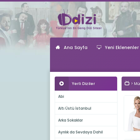
Ana Sayfa
Yeni Eklenenler
Yerli Diziler
Müg
Abi
Altı Üstü İstanbul
Arka Sokaklar
Ayrılık da Sevdaya Dahil