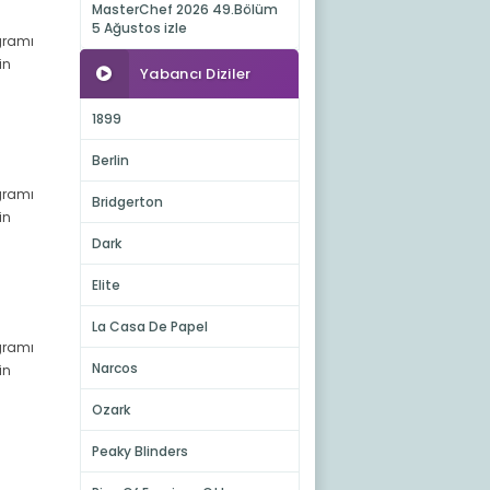
MasterChef 2026 49.Bölüm
5 Ağustos izle
ogramı
in
Yabancı Diziler
1899
Berlin
ogramı
Bridgerton
in
Dark
Elite
La Casa De Papel
ogramı
Narcos
in
Ozark
Peaky Blinders