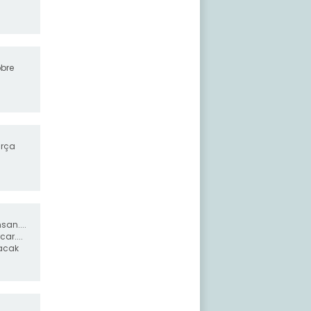
obre
arça
san....
ar....
yacak