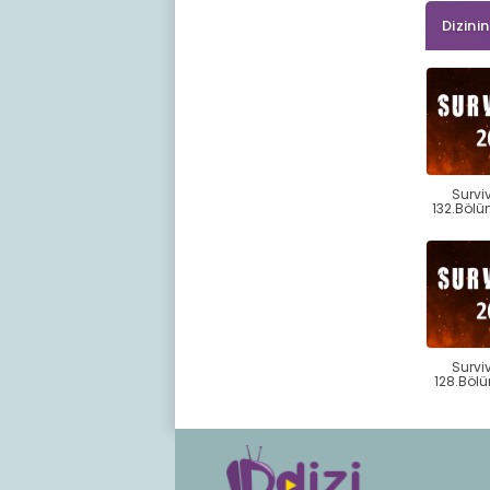
Dizini
Survi
132.Bölü
Survi
128.Bölü