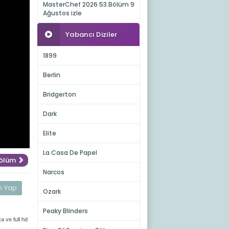
MasterChef 2026 53.Bölüm 9
Ağustos izle
Yabancı Diziler
1899
Berlin
Bridgerton
Dark
Elite
La Casa De Papel
Bölüm
Narcos
m Yap
Ozark
Peaky Blinders
a ve full hd