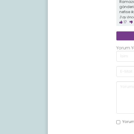
Ramazan
gönderi
nefise iki
3 ay önc
17
Yorum 
Yoru