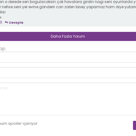
 o derede sen bogulacaksin çok havalara girdin nagi seni oyunlarda ye
r nefise seni yer evine gönderir can zaten bisey yapamaz ham diye yutarl
lisi
e
11
Cevapla
Daha Fazla Yorum
Yap
mum
spoiler
içeriyor