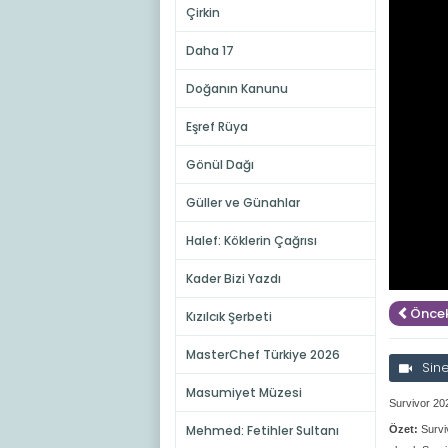
Çirkin
Daha 17
Doğanın Kanunu
Eşref Rüya
Gönül Dağı
Güller ve Günahlar
Halef: Köklerin Çağrısı
Kader Bizi Yazdı
Öncek
Kızılcık Şerbeti
MasterChef Türkiye 2026
Sin
Masumiyet Müzesi
Survivor 20
Mehmed: Fetihler Sultanı
Özet:
Survi