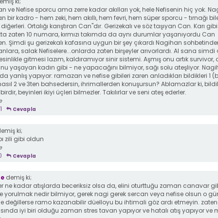
miş ki;
 ve Nefise sporcu ama zerre kadar akılları yok, hele Nefisenin hiç yok. N
n bir kadro - hem zeki, hem akıllı, hem fevri, hem süper sporcu - tırnağı bil
iğerleri. Ortalığı karıştıran Can"dır. Gerizekalı ve söz taşıyan Can. Karı gib
ta zaten 10 numara, kırmızı takımda da aynı durumlar yaşanıyordu Can
n. Şimdi şu gerizekalı kafasına uygun bir şey çıkardı Nagihan sohbetinden
ara, salak Nefiselere...onlarda zaten birşeyler arıvorlardı. Al sana simdi
sinlikle gitmesi lazım, kaldıramıyor sinir sistemi. Aşmış onu artık survivor,
u yaşayan kadın gibi - ne yapacağını bilmiyor, sağı solu ateşliyor. Na
da yanlış yapıyor: ramazan ve nefise gibileri zaren anladıkları bildikleri 1 (b
asıl 2 ve 3ten bahsedersin, ihrimallerden konuşursun? Ablamazlar ki, bildik
rdir, beyinleri ikiyi üçleri bilmezler. Takılırlar ve seni ateş ederler.
e
1
Cevapla
emiş ki;
 zili gibi oldun
e
0
Cevapla
e
demiş ki;
r ne kadar atışlarda beceriksiz olsa da, elini oturttuğu zaman canavar gi
e yorulmak nedir bilmiyor, gerek nagi gerek sercan veya nefise olsun o gü
 değillerse ramo kazanabilir düelloyu bu ihtimali göz ardı etmeyin. zaten
ısında iyi biri olduğu zaman stres tavan yapıyor ve hatalı atış yapıyor ve