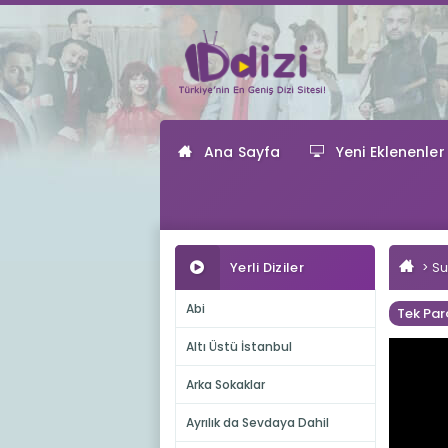
Ana Sayfa
Yeni Eklenenler
Yerli Diziler
Su
Abi
Tek Par
Altı Üstü İstanbul
Arka Sokaklar
Ayrılık da Sevdaya Dahil