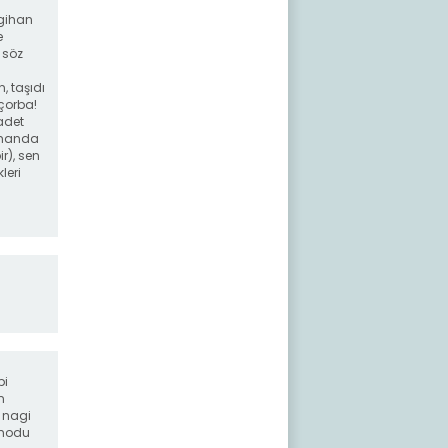
agihan
e
i söz
, taşıdı
 çorba!
 adet
gihanda
ir), sen
leri
bi
n
 nagi
 modu