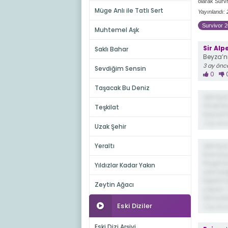
olarak Survi
Müge Anlı ile Tatlı Sert
Yayınlandı:
Survivor 2
Muhtemel Aşk
Sir Alp
Saklı Bahar
Beyza’n
3 ay önc
Sevdiğim Sensin
0
Taşacak Bu Deniz
demiş ki
Güzel bi
Teşkilat
bayram
3 ay önc
Uzak Şehir
Yeraltı
demiş ki
Ramazan
Nagihan
Yıldızlar Kadar Yakın
yere ba
kışkırtm
Zeytin Ağacı
yapsın. 
Dünyala
Eski Diziler
3 ay önc
Eski Dizi Arşivi