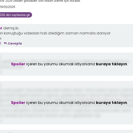
vor 2026 ünlüler gönüllüler son bölüm izleme için burada.
 26/05/2026
026 dizi sayfasina git
er
demiş ki;
ın konuştuğu videoları hızlı izlediğim zaman normala doniyor
e
0
Cevapla
;
r galibiyet oldu admin sürekli burdan izliyoruz ellerine saaglik herkese iyi
Spoiler
içeren bu yorumu okumak istiyorsanız
buraya tıklayın
.
lar bu arada
e
;
 çok şaşırttı. Normalde saf, kalın kafalı dersin. Ama adam oyunu çözmü
ın bütün kışkırtmalarına rağmen, gülerek dinliyor. Şunun farkında. Nagih
ğırmaları tamamen kışkırtma. Hatta fiziksel olarak temas etmesi bile, ram
Spoiler
içeren bu yorumu okumak istiyorsanız
buraya tıklayın
.
aya yönelik. Hani istyorki ramazan kendini kaybetsin, küfür etsin yada fizik
Sona yaklaşırken diskalifiye olsun. Allah nagihanın çevresine sabır versin.
rı verseler bu insanla bir adada zaman geçiremem abi.
e