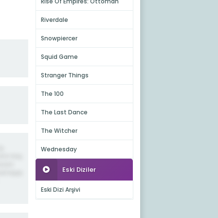
Rise Of Empires: Ottoman
Riverdale
Snowpiercer
Squid Game
Stranger Things
The 100
The Last Dance
The Witcher
ş.
Wednesday
anın boş
azanı
Eski Diziler
sel bişey
Eski Dizi Arşivi