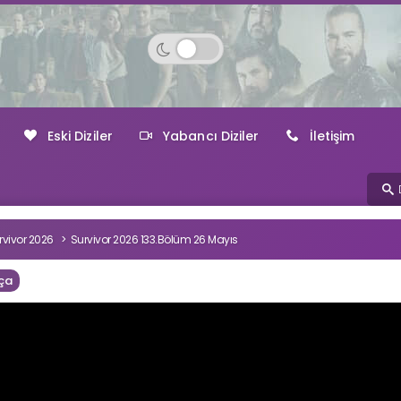
Eski Diziler
Yabancı Diziler
İletişim
rvivor 2026
Survivor 2026 133.Bölüm 26 Mayıs
ça