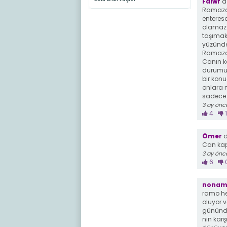
Faiwr
de
Ramazan
enteresa
olamaz d
taşımak
yüzünde
Ramazanl
Canın ke
durumun
bir konu
onlara n
sadece bi
3 ay önc
4
1
Ömer
d
Can kapı
3 ay önc
6
nonam
ramo he
oluyor v
gününde
nin karş