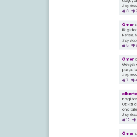
düşüyo
3 ay önc
8
Ömer
d
İlk gide
Nefise.
3 ay önc
5
Ömer
d
Gevşek 
parça bö
3 ay önc
7
albert
nagi tam
Oz kizi 
ona bil
3 ay önc
12
Ömer
d