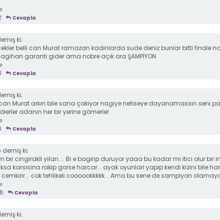
r
e
2
Cevapla
emiş ki;
cekler belli can Murat ramazan kadınlarda sude deniz bunlar bitti finale n
 Nagihan garanti gider ama nobre açık ara ŞAMPİYON
e
3
Cevapla
emiş ki;
can Murat arkın bile sana çakıyor nagiye nefiseye dayanamassın seni p
lerler adanın her bir yerine gömerler
e
4
Cevapla
o
demiş ki;
 bir cingirakli yilan.... Bi e bagirip duruyor yaaa bu kadar mi itici olur bir in
ciksa karsisina rakip gorse harcar... ayak oyunlari yapip kendi kizini bile harc
e cemkirir... cok tehlikeli coooookkkkk... Ama bu sene de sampiyon olama
e
6
Cevapla
emiş ki;