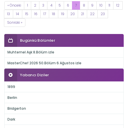
« Önceki
1
2
3
4
5
6
7
8
9
10
11
12
13
14
15
16
17
18
19
20
21
22
23
Sonraki »
Bugünkü Bölümler
Muhtemel Aşk 8.Bölüm izle
MasterChef 2026 50.Bölüm 6 Ağustos izle
Yabancı Diziler
1899
Berlin
Bridgerton
Dark