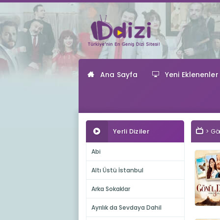
Ana Sayfa
Yeni Eklenenler
Yerli Diziler
Gön
Abi
Altı Üstü İstanbul
Arka Sokaklar
Ayrılık da Sevdaya Dahil