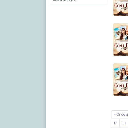
« Önceki
17
18