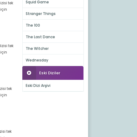
Squid Game
zisi tek
için
Stranger Things
The 100
The Last Dance
zisi tek
The Witcher
için
Wednesday
Eski Diziler
Eski Dizi Arşivi
isi tek
için
isi tek