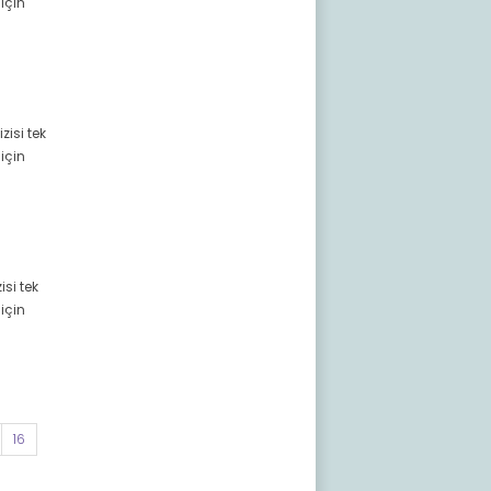
için
zisi tek
için
isi tek
için
16