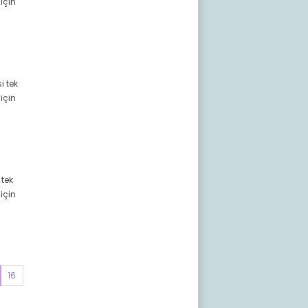
için
i tek
için
 tek
için
16