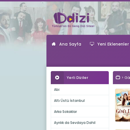
Ana Sayfa
Yeni Eklenenler
Yerli Diziler
Gön
Abi
Altı Üstü İstanbul
Arka Sokaklar
Ayrılık da Sevdaya Dahil