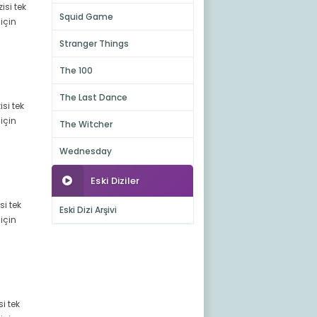
isi tek
Squid Game
için
Stranger Things
The 100
The Last Dance
isi tek
için
The Witcher
Wednesday
Eski Diziler
si tek
Eski Dizi Arşivi
için
si tek