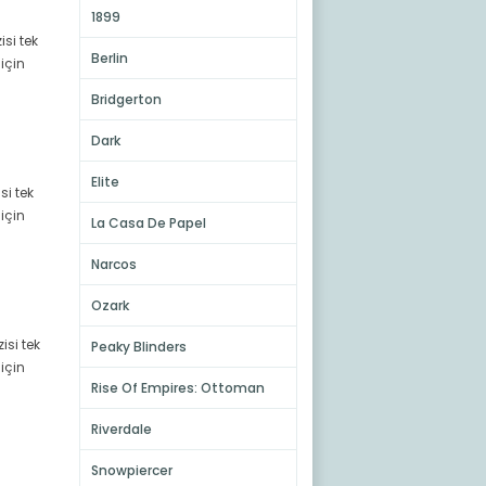
1899
isi tek
Berlin
için
Bridgerton
Dark
Elite
si tek
için
La Casa De Papel
Narcos
Ozark
isi tek
Peaky Blinders
için
Rise Of Empires: Ottoman
Riverdale
Snowpiercer