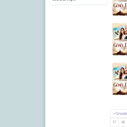
« Önceki
17
18