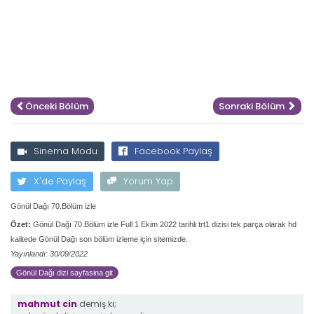
Önceki Bölüm
Sonraki Bölüm
Sinema Modu
Facebook Paylaş
X'de Paylaş
Yorum Yap
Gönül Dağı 70.Bölüm izle
Özet:
Gönül Dağı 70.Bölüm izle Full 1 Ekim 2022 tarihli trt1 dizisi tek parça olarak hd
kalitede Gönül Dağı son bölüm izleme için sitemizde.
Yayınlandı: 30/09/2022
Gönül Dağı dizi sayfasina git
mahmut cin
demiş ki;