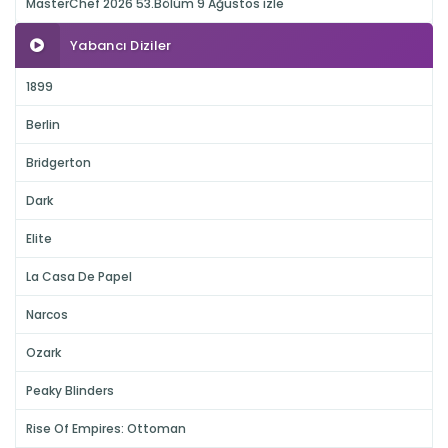
MasterChef 2026 53.Bölüm 9 Ağustos izle
Yabancı Diziler
1899
Berlin
Bridgerton
Dark
Elite
La Casa De Papel
Narcos
Ozark
Peaky Blinders
Rise Of Empires: Ottoman