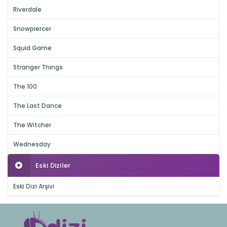
Riverdale
Snowpiercer
Squid Game
Stranger Things
The 100
The Last Dance
The Witcher
Wednesday
Eski Diziler
Eski Dizi Arşivi