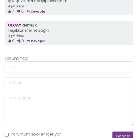
çok güzel dizi acayip beyendim
4 yıl önce
7
0
Cevapla
OLCAY
demiş ki;
Teşekkürler eline sağlık.
4 yıl önce
9
0
Cevapla
Yorum Yap
Yorumum
spoiler
içeriyor