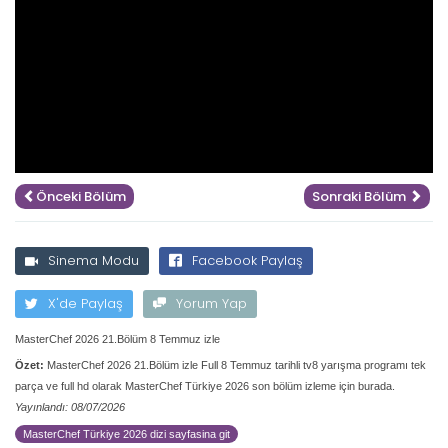
Önceki Bölüm
Sonraki Bölüm
Sinema Modu
Facebook Paylaş
X'de Paylaş
Yorum Yap
MasterChef 2026 21.Bölüm 8 Temmuz izle
Özet:
MasterChef 2026 21.Bölüm izle Full 8 Temmuz tarihli tv8 yarışma programı tek
parça ve full hd olarak MasterChef Türkiye 2026 son bölüm izleme için burada.
Yayınlandı: 08/07/2026
MasterChef Türkiye 2026 dizi sayfasina git