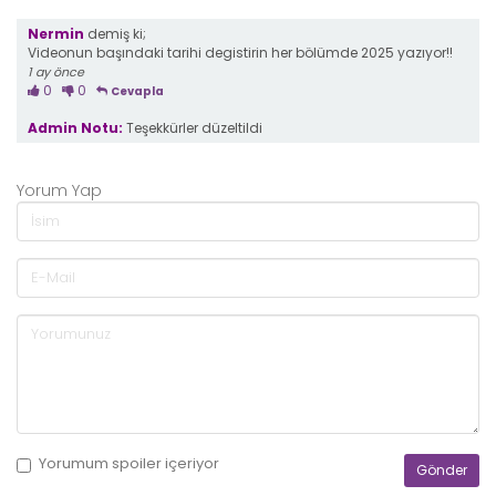
Nermin
demiş ki;
Videonun başındaki tarihi degistirin her bölümde 2025 yazıyor!!
1 ay önce
0
0
Cevapla
Admin Notu:
Teşekkürler düzeltildi
Yorum Yap
Yorumum
spoiler
içeriyor