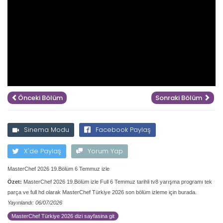
Önceki Bölüm
Sonraki Bölüm
Sinema Modu
Facebook Paylaş
X'de Paylaş
Yorum Yap
MasterChef 2026 19.Bölüm 6 Temmuz izle
Özet:
MasterChef 2026 19.Bölüm izle Full 6 Temmuz tarihli tv8 yarışma programı tek
parça ve full hd olarak MasterChef Türkiye 2026 son bölüm izleme için burada.
Yayınlandı: 06/07/2026
MasterChef Türkiye 2026 dizi sayfasina git