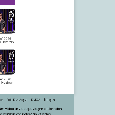
ef 2026
9 Haziran
ef 2026
 Haziran
er
Eski Dizi Arşivi
DMCA
İletişim
tüm videolar video paylaşım sitelerinden
ra yapılan yorumlardan ve video