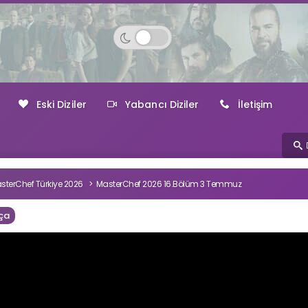
Eski Diziler
Yabancı Diziler
İletişim
sterChef Türkiye 2026
MasterChef 2026 16.Bölüm 3 Temmuz
ça