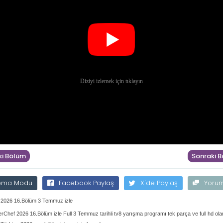
i Bölüm
Sonraki 
ema Modu
Facebook Paylaş
X'de Paylaş
Yoru
 2026 16.Bölüm 3 Temmuz izle
rChef 2026 16.Bölüm izle Full 3 Temmuz tarihli tv8 yarışma programı tek parça ve full hd ola