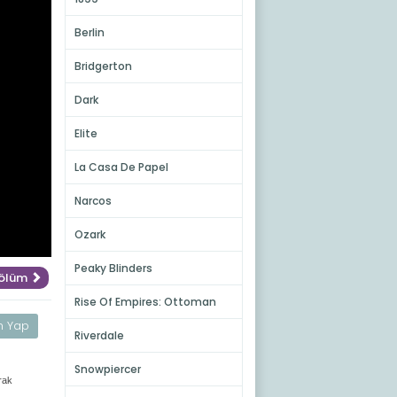
Berlin
Bridgerton
Dark
Elite
La Casa De Papel
Narcos
Ozark
Peaky Blinders
Bölüm
Rise Of Empires: Ottoman
m Yap
Riverdale
Snowpiercer
rak