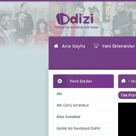
Ana Sayfa
Yeni Eklenenler
Yerli Diziler
Ma
Abi
Tek Par
Altı Üstü İstanbul
Arka Sokaklar
Ayrılık da Sevdaya Dahil