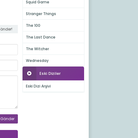
Squid Game
Stranger Things
The 100
gönder!
The Last Dance
The Witcher
Wednesday
Eski Diziler
Eski Dizi Arşivi