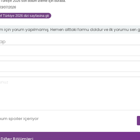
Türkiye 2026 son bölüm izleme için burada.
 03/07/2026
 Türkiye 2026 dizi sayfasina git
m için yorum yapılmamış. Hemen alttaki formu doldur ve ilk yorumu sen 
Yap
mum
spoiler
içeriyor
n Diğer Bölümleri