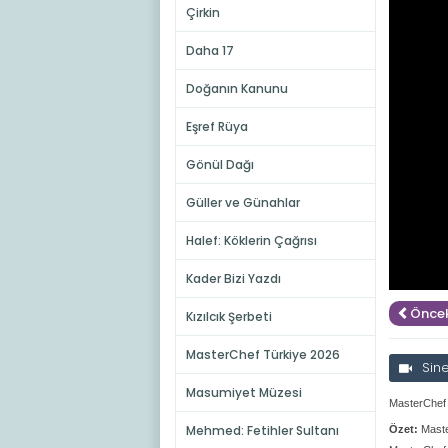
Çirkin
Daha 17
Doğanın Kanunu
Eşref Rüya
Gönül Dağı
Güller ve Günahlar
Halef: Köklerin Çağrısı
Kader Bizi Yazdı
Öncek
Kızılcık Şerbeti
MasterChef Türkiye 2026
Sin
Masumiyet Müzesi
MasterChef
Mehmed: Fetihler Sultanı
Özet:
Maste