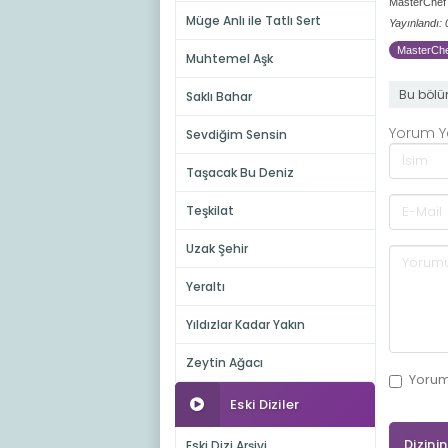
MasterChef 
Müge Anlı ile Tatlı Sert
Yayınlandı:
MasterChef
Muhtemel Aşk
Bu bölü
Saklı Bahar
Yorum 
Sevdiğim Sensin
Taşacak Bu Deniz
Teşkilat
Uzak Şehir
Yeraltı
Yıldızlar Kadar Yakın
Zeytin Ağacı
Yoru
Eski Diziler
Dizini
Eski Dizi Arşivi