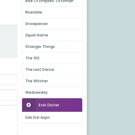
Rise Of Empires: Ottoman
Riverdale
Snowpiercer
Squid Game
Stranger Things
The 100
The Last Dance
The Witcher
Wednesday
Eski Diziler
Eski Dizi Arşivi