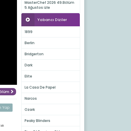
MasterChef 2026 49.Bölüm
5 Ağustos izle
Yabancı Diziler
1899
Berlin
Bridgerton
Dark
Elite
La Casa De Papel
Bölüm
Narcos
m Yap
Ozark
Peaky Blinders
rak