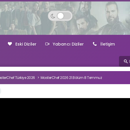
Eski Diziler
Yabancı Diziler
İletişim
sterChef Türkiye 2026
MasterChef 2026 21.Bölüm 8 Temmuz