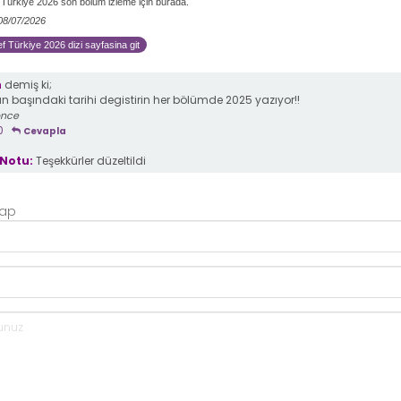
Türkiye 2026 son bölüm izleme için burada.
 08/07/2026
 Türkiye 2026 dizi sayfasina git
n
demiş ki;
 başındaki tarihi degistirin her bölümde 2025 yazıyor!!
önce
0
Cevapla
Notu:
Teşekkürler düzeltildi
Yap