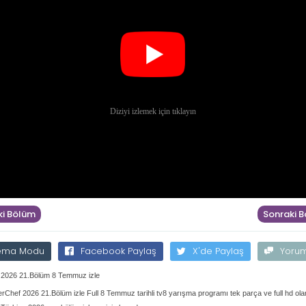
i Bölüm
Sonraki 
ema Modu
Facebook Paylaş
X'de Paylaş
Yoru
 2026 21.Bölüm 8 Temmuz izle
rChef 2026 21.Bölüm izle Full 8 Temmuz tarihli tv8 yarışma programı tek parça ve full hd ola