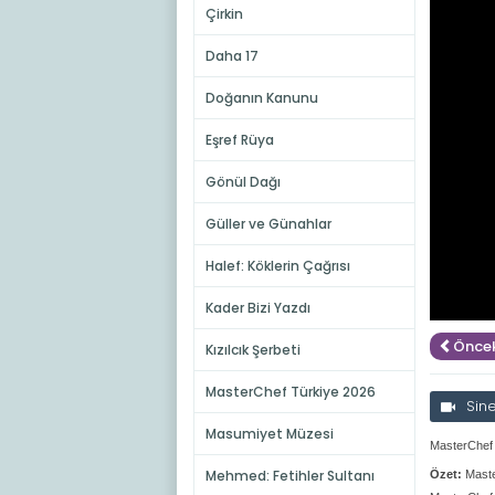
Çirkin
Daha 17
Doğanın Kanunu
Eşref Rüya
Gönül Dağı
Güller ve Günahlar
Halef: Köklerin Çağrısı
Kader Bizi Yazdı
Öncek
Kızılcık Şerbeti
MasterChef Türkiye 2026
Sin
Masumiyet Müzesi
MasterChef
Mehmed: Fetihler Sultanı
Özet:
Maste