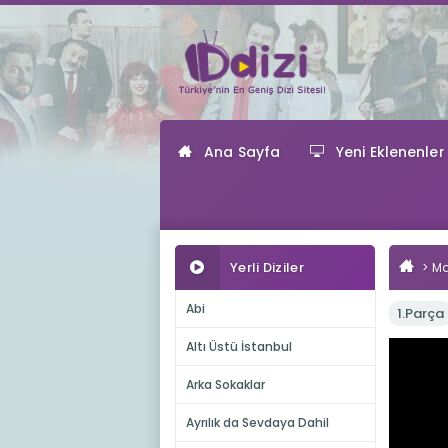
Ana Sayfa
Yeni Eklenenler
Yerli Diziler
Ma
Abi
1.Parça
Altı Üstü İstanbul
Arka Sokaklar
Ayrılık da Sevdaya Dahil