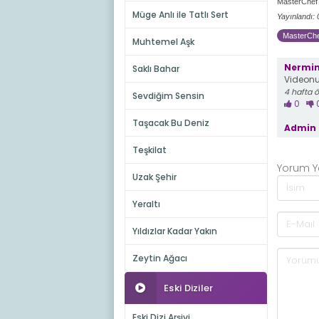
MasterChef 
Müge Anlı ile Tatlı Sert
Yayınlandı:
MasterChef
Muhtemel Aşk
Nermi
Saklı Bahar
Videonun
4 hafta 
Sevdiğim Sensin
0
Taşacak Bu Deniz
Admin 
Teşkilat
Yorum 
Uzak Şehir
Yeraltı
Yıldızlar Kadar Yakın
Zeytin Ağacı
Eski Diziler
Eski Dizi Arşivi