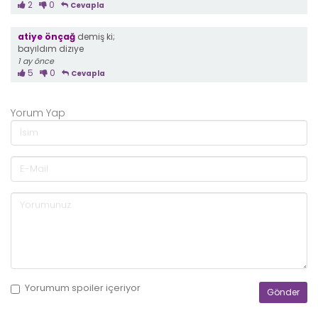
2
0
Cevapla
atiye önçağ
demiş ki;
bayıldım dizıye
1 ay önce
5
0
Cevapla
Yorum Yap
Yorumum
spoiler
içeriyor