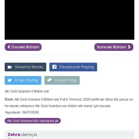
Önceki Bölüm
Sonraki Bölüm
Sinema Modu
Facebook Paylaş
X'de Paylaş
Yorum Yap
Altı Üstü İstanbul 4.Bölüm izle
Özet:
Altı Üstü İstanbul 4.Bölüm izle Full 6 Temmuz 2026 tarihli atv dizisi tek parça ve
hd olarak reklamsız Altı Üstü İstanbul son bölüm izle meniz için burada.
Yayınlandı: 06/07/2026
Altı Üstü İstanbul dizi sayfasina git
Zehra
demiş ki;