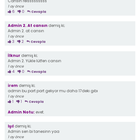
Cansin reisssssssss
1 ay önce
6
0
Cevapla
Admin 2. At cansın
demiş ki;
Admin 2. at cansın
1 ay önce
3
2
Cevapla
İlknur
demiş ki;
Admin 2. Yükle lütfen cansın
1 ay önce
4
0
Cevapla
irem
demiş ki;
admin bu part part gelıyor mu daha 17dekı gıbı
1 ay önce
1
1
Cevapla
Admin Notu:
evet.
Işıl
demiş ki;
Admin sen bi tanesinn yaa
1 ay önce