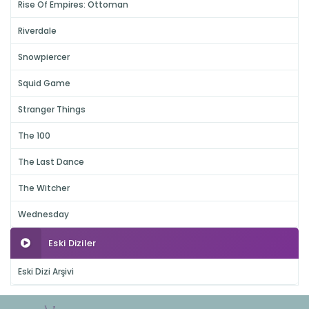
Rise Of Empires: Ottoman
Riverdale
Snowpiercer
Squid Game
Stranger Things
The 100
The Last Dance
The Witcher
Wednesday
Eski Diziler
Eski Dizi Arşivi