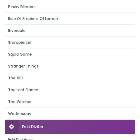
Peaky Blinders
Rise Of Empires: Ottoman
Riverdale
Snowpiercer
Squid Game
Stranger Things
The 100
The Last Dance
The Witcher
Wednesday
Eski Diziler
Eski Dizi Arşivi