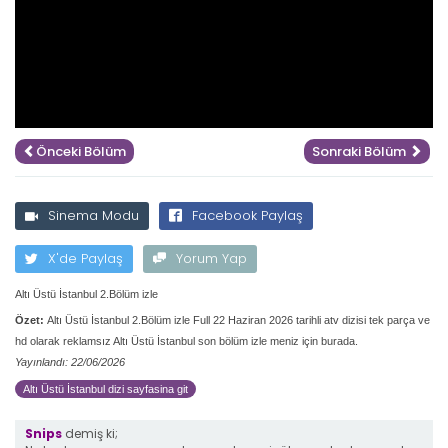
Önceki Bölüm
Sonraki Bölüm
Sinema Modu
Facebook Paylaş
X'de Paylaş
Yorum Yap
Altı Üstü İstanbul 2.Bölüm izle
Özet:
Altı Üstü İstanbul 2.Bölüm izle Full 22 Haziran 2026 tarihli atv dizisi tek parça ve
hd olarak reklamsız Altı Üstü İstanbul son bölüm izle meniz için burada.
Yayınlandı: 22/06/2026
Altı Üstü İstanbul dizi sayfasina git
Snips
demiş ki;