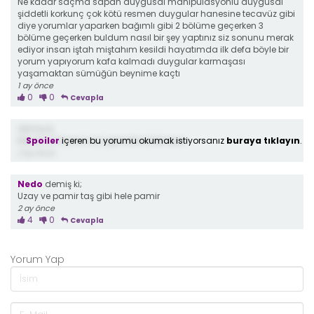
Ne kadar saçma sapan duygusal manipülasyonlu duygusal
şiddetli korkunç çok kötü resmen duygular hanesine tecavüz gibi
diye yorumlar yaparken bağımlı gibi 2 bölüme geçerken 3
bölüme geçerken buldum nasıl bir şey yaptınız siz sonunu merak
ediyor insan iştah miştahım kesildi hayatımda ilk defa böyle bir
yorum yapıyorum kafa kalmadı duygular karmaşası
yaşamaktan sümüğün beynime kaçtı
1 ay önce
0
0
Cevapla
demiş ki;
Spoiler
içeren bu yorumu okumak istiyorsanız
buraya tıklayın
.
Merdo Al Pacino nun genclikne benziyor
2 ay önce
Nedo
demiş ki;
Uzay ve pamir taş gibi hele pamir
2 ay önce
4
0
Cevapla
Yorum Yap